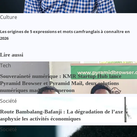
Culture
Les origines de 5 expressions et mots camfranglais à connaître en
2026
Lire aussi
Tech
Souveraineté numérique : KMR Startup Hub lance
Pyramid Browser et Pyramid Mail, deux solutions
numériques made in Cameroon
Société
Route Bambalang-Bafanji : La dégradation de l’axe
asphyxie les activités économiques
Société