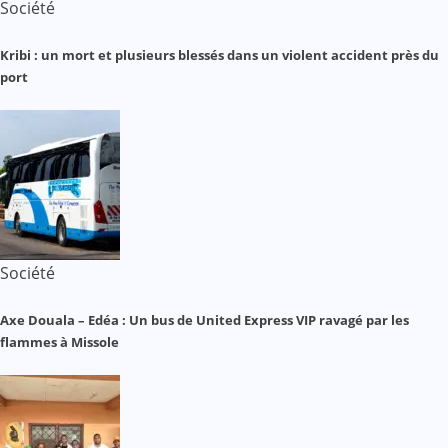
Société
Kribi : un mort et plusieurs blessés dans un violent accident près du
port
Société
Axe Douala – Edéa : Un bus de United Express VIP ravagé par les
flammes à Missole