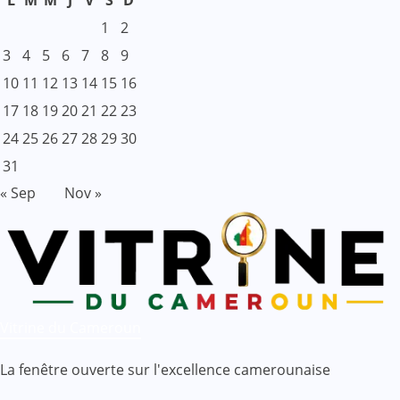
L
M
M
J
V
S
D
1
2
3
4
5
6
7
8
9
10
11
12
13
14
15
16
17
18
19
20
21
22
23
24
25
26
27
28
29
30
31
« Sep
Nov »
Vitrine du Cameroun
La fenêtre ouverte sur l'excellence camerounaise