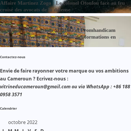
Affaire Martinez Zogo : Le colonel Otoulou face au feu
croisé des avocats de la défense
Société
Inclusion : l’association SOMSO et Promhandicam
militent en faveur d’une réforme des formations en
hôtellerie-restauration
Contactez-nous
Envie de faire rayonner votre marque ou vos ambitions
au Cameroun ? Ecrivez-nous :
vitrineducameroun@gmail.com ou via WhatsApp : +86 188
0958 3571
Calendrier
octobre 2022