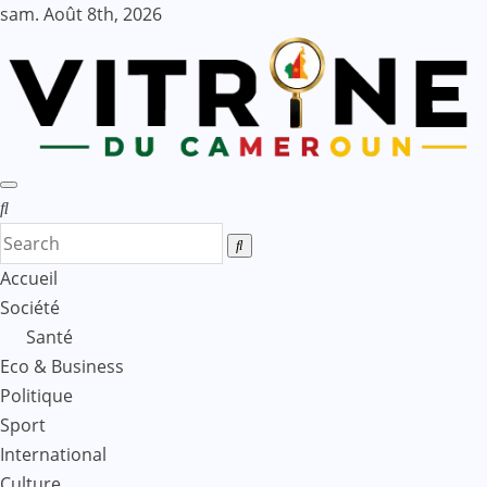
Skip
sam. Août 8th, 2026
to
content
Accueil
Société
Santé
Eco & Business
Politique
Sport
International
Culture