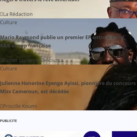
o
La Rédaction
n
Culture
d
Mario Raymond publie un premier EP entre Bikutsi,
R&B et pop française
e
Esther Lucienne Bekouma
l
Culture
’
Julienne Honorine Eyenga Ayissi, pionnière du concours
a
Miss Cameroun, est décédée
r
Priscille Koumi
t
PUBLICITE
i