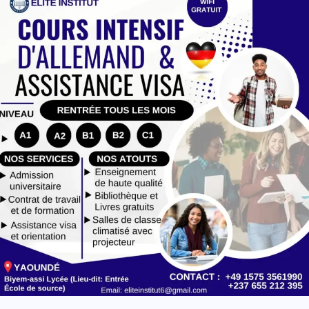
c
l
e