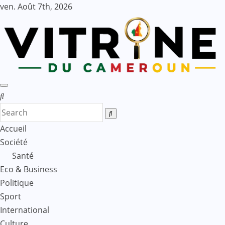
Skip
ven. Août 7th, 2026
to
content
Accueil
Société
Santé
Eco & Business
Politique
Sport
International
Culture