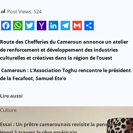
Post Views:
524
Facebook
WhatsApp
Twitter
Yahoo
LinkedIn
Telegram
Gmail
Share
Mail
N
Route des Chefferies du Cameroun annonce un atelier
de renforcement et développement des industries
a
culturelles et créatives dans la région de l’ouest
v
Cameroun : L’Association Toghu rencontre le président
de la Fecafoot, Samuel Eto’o
i
g
Lire aussi
a
Culture
t
Essai : Un prêtre camerounais revisite la pensée de
i
Hegel à travers le rêve américain