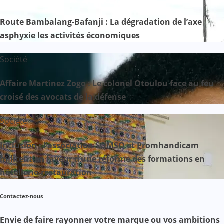
Route Bambalang-Bafanji : La dégradation de l’axe
asphyxie les activités économiques
Société
Affaire Martinez Zogo : Le colonel Otoulou face au feu
croisé des avocats de la défense
Société
Inclusion : l’association SOMSO et Promhandicam
militent en faveur d’une réforme des formations en
hôtellerie-restauration
Contactez-nous
Envie de faire rayonner votre marque ou vos ambitions