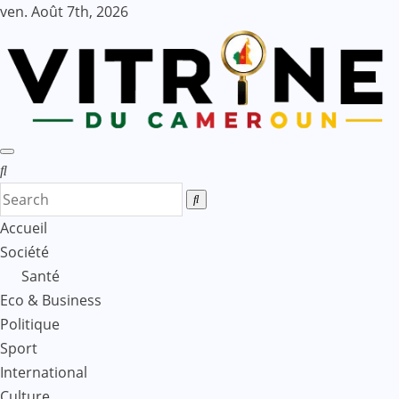
Skip
ven. Août 7th, 2026
to
content
Accueil
Société
Santé
Eco & Business
Politique
Sport
International
Culture