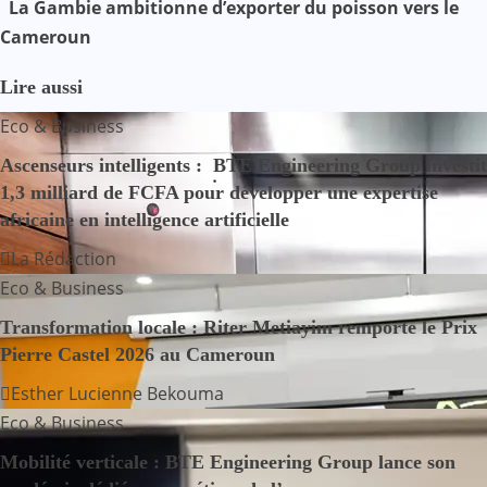
La Gambie ambitionne d’exporter du poisson vers le
v
Cameroun
i
Lire aussi
g
Eco & Business
a
Ascenseurs intelligents : BTE Engineering Group investit
t
1,3 milliard de FCFA pour développer une expertise
africaine en intelligence artificielle
i
La Rédaction
o
Eco & Business
n
Transformation locale : Riter Metiayim remporte le Prix
Pierre Castel 2026 au Cameroun
d
Esther Lucienne Bekouma
e
Eco & Business
Mobilité verticale : BTE Engineering Group lance son
l