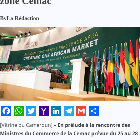
zone Cemac
By
La Rédaction
Facebook
WhatsApp
Twitter
Yahoo
LinkedIn
Telegram
Gmail
Share
[Vitrine du Cameroun] –
En prélude à la rencontre des
Mail
Ministres du Commerce de la Cemac prévue du 25 au 28