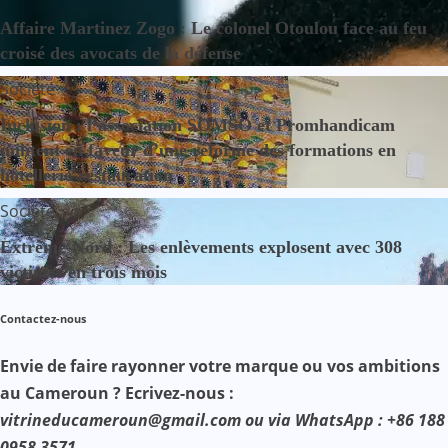
Affaire Martinez Zogo : Le colonel Otoulou face au feu
croisé des avocats de la défense
Société
Inclusion : l’association SOMSO et Promhandicam
militent en faveur d’une réforme des formations en
hôtellerie-restauration
Société
Extrême-Nord : Les enlèvements explosent avec 308
victimes en trois mois
Contactez-nous
Envie de faire rayonner votre marque ou vos ambitions
au Cameroun ? Ecrivez-nous :
vitrineducameroun@gmail.com ou via WhatsApp : +86 188
0958 3571