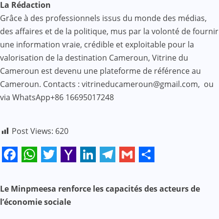
La Rédaction
Grâce à des professionnels issus du monde des médias,
des affaires et de la politique, mus par la volonté de fournir
une information vraie, crédible et exploitable pour la
valorisation de la destination Cameroun, Vitrine du
Cameroun est devenu une plateforme de référence au
Cameroun. Contacts : vitrineducameroun@gmail.com, ou
via WhatsApp+86 16695017248
Post Views:
620
Facebook
WhatsApp
Twitter
Yahoo
LinkedIn
Telegram
Gmail
Share
Mail
N
Le Minpmeesa renforce les capacités des acteurs de
l’économie sociale
a