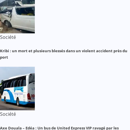
Société
Kribi : un mort et plusieurs blessés dans un violent accident près du
port
Société
Axe Douala – Edéa : Un bus de United Express VIP ravagé par les