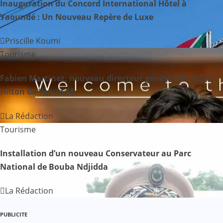
Inauguration du Concord International Hôtel à
t
Yaoundé : Un Nouveau Repère de Luxe
i
Priscille Koumi
o
Tourisme
n
Fabien Martinez, nouveau directeur général de l’hôtel
d
Hilton de Yaoundé
e
La Rédaction
Tourisme
l
’
Installation d’un nouveau Conservateur au Parc
National de Bouba Ndjidda
a
La Rédaction
r
t
PUBLICITE