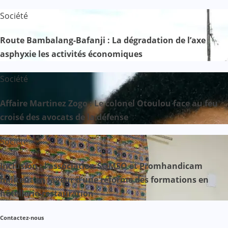
Société
Route Bambalang-Bafanji : La dégradation de l’axe
asphyxie les activités économiques
Société
Affaire Martinez Zogo : Le colonel Otoulou face au feu
croisé des avocats de la défense
Société
Inclusion : l’association SOMSO et Promhandicam
militent en faveur d’une réforme des formations en
hôtellerie-restauration
Contactez-nous