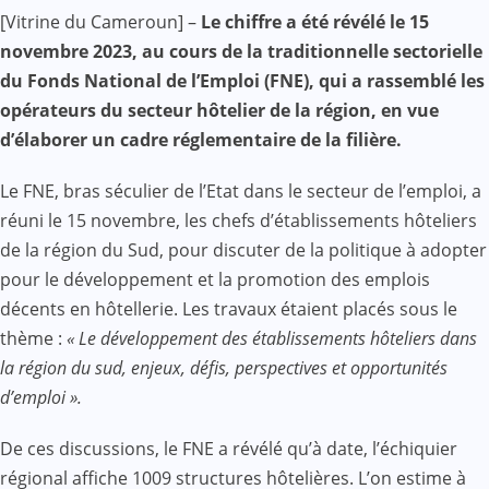
Facebook
WhatsApp
Twitter
Yahoo
LinkedIn
Telegram
Gmail
Share
[Vitrine du Cameroun] –
Le chiffre a été révélé le 15
Mail
novembre 2023, au cours de la traditionnelle sectorielle
du Fonds National de l’Emploi (FNE), qui a rassemblé les
opérateurs du secteur hôtelier de la région, en vue
d’élaborer un cadre réglementaire de la filière.
Le FNE, bras séculier de l’Etat dans le secteur de l’emploi, a
réuni le 15 novembre, les chefs d’établissements hôteliers
de la région du Sud, pour discuter de la politique à adopter
pour le développement et la promotion des emplois
décents en hôtellerie. Les travaux étaient placés sous le
thème :
« Le développement des établissements hôteliers dans
la région du sud, enjeux, défis, perspectives et opportunités
d’emploi ».
De ces discussions, le FNE a révélé qu’à date, l’échiquier
régional affiche 1009 structures hôtelières. L’on estime à