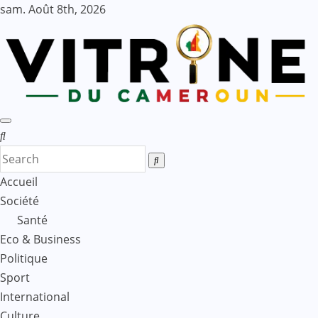
Skip
sam. Août 8th, 2026
to
content
Accueil
Société
Santé
Eco & Business
Politique
Sport
International
Culture