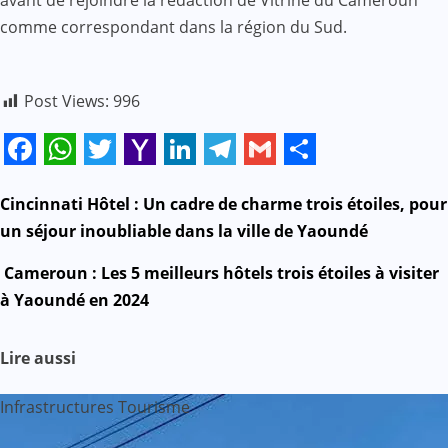
avant de rejoindre la rédaction de Vitrine du Cameroun
comme correspondant dans la région du Sud.
Post Views:
996
Facebook
WhatsApp
Twitter
Yahoo
LinkedIn
Telegram
Gmail
Share
Mail
N
Cincinnati Hôtel : Un cadre de charme trois étoiles, pour
un séjour inoubliable dans la ville de Yaoundé
a
Cameroun : Les 5 meilleurs hôtels trois étoiles à visiter
v
à Yaoundé en 2024
i
Lire aussi
g
Infrastructures
Tourisme
a