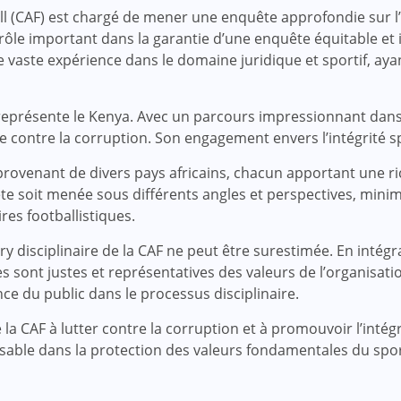
ball (CAF) est chargé de mener une enquête approfondie sur l
ôle important dans la garantie d’une enquête équitable et 
vaste expérience dans le domaine juridique et sportif, ayan
y, représente le Kenya. Avec un parcours impressionnant dan
e contre la corruption. Son engagement envers l’intégrité sp
ovenant de divers pays africains, chacun apportant une r
ête soit menée sous différents angles et perspectives, minim
res footballistiques.
jury disciplinaire de la CAF ne peut être surestimée. En inté
ses sont justes et représentatives des valeurs de l’organisa
ance du public dans le processus disciplinaire.
la CAF à lutter contre la corruption et à promouvoir l’intégr
nsable dans la protection des valeurs fondamentales du spor