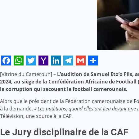
Facebook
WhatsApp
Twitter
Yahoo
LinkedIn
Telegram
Gmail
Share
[Vitrine du Cameroun] –
L’audition de Samuel Eto’o Fils, 
Mail
2024, au siège de la Confédération Africaine de Football 
la corruption qui secouent le football camerounais.
Alors que le président de la Fédération camerounaise de Footb
à la demande.
« Les auditions, quand elles ont lieu devant une in
Télévision, une source à la CAF.
Le Jury disciplinaire de la CAF