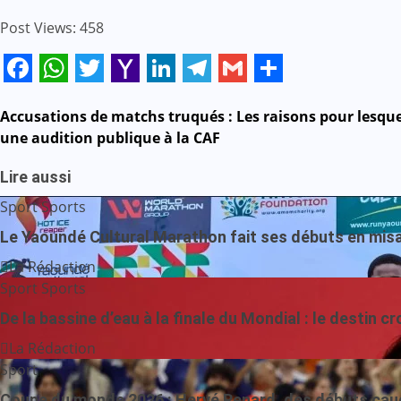
Post Views:
458
Facebook
WhatsApp
Twitter
Yahoo
LinkedIn
Telegram
Gmail
Share
Mail
Navigation
Accusations de matchs truqués : Les raisons pour lesq
une audition publique à la CAF
de
Lire aussi
l’article
Sport
Sports
Le Yaoundé Cultural Marathon fait ses débuts en misant 
La Rédaction
Sport
Sports
De la bassine d’eau à la finale du Mondial : le destin c
La Rédaction
Sport
Coupe du monde 2026 : Hervé Renard, des débuts cau