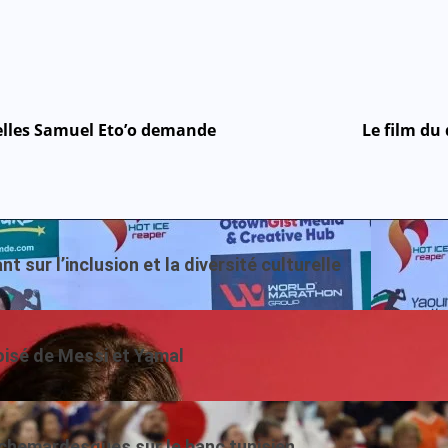
uelles Samuel Eto’o demande
Le film du
sur l’inclusion et la diversité culturelle
roisé de Messi et Yamal
chemardesques sur le banc tunisien