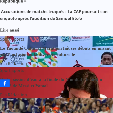
République »
v
Accusations de matchs truqués : La CAF poursuit son
i
enquête après l’audition de Samuel Eto’o
g
Lire aussi
a
Sport
Sports
t
Le Yaoundé Cultural Marathon fait ses débuts en misant
sur l’inclusion et la diversité culturelle
i
La Rédaction
o
Sport
Sports
n
De la bassine d’eau à la finale du Mondial : le destin
croisé de Messi et Yamal
d
La Rédaction
e
Sport
l
Coupe du monde 2026 : Hervé Renard, des débuts