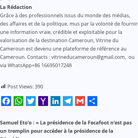
La Rédaction
Grâce à des professionnels issus du monde des médias,
des affaires et de la politique, mus par la volonté de fournir
une information vraie, crédible et exploitable pour la
valorisation de la destination Cameroun, Vitrine du
Cameroun est devenu une plateforme de référence au
Cameroun. Contacts : vitrineducameroun@gmail.com, ou
via WhatsApp+86 16695017248
Post Views:
390
Facebook
WhatsApp
Twitter
Yahoo
LinkedIn
Telegram
Gmail
Share
Mail
N
Samuel Eto’o : « La présidence de la Fecafoot n’est pas
un tremplin pour accéder à la présidence de la
a