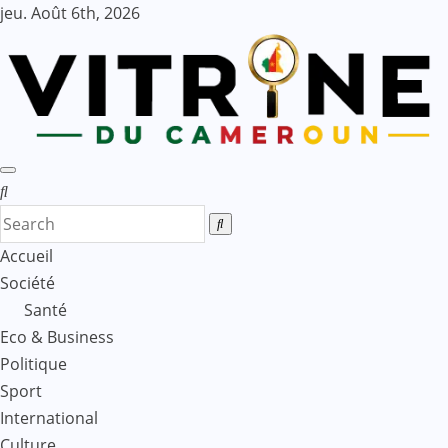
Skip
jeu. Août 6th, 2026
to
content
Accueil
Société
Santé
Eco & Business
Politique
Sport
International
Culture