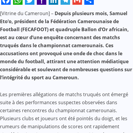
Facebook
WhatsApp
Twitter
Yahoo
LinkedIn
Telegram
Gmail
Share
[Vitrine du Cameroun] –
Depuis plusieurs mois, Samuel
Mail
Eto’o, président de la Fédération Camerounaise de
Football (FECAFOOT) et quadruple Ballon d’Or africain,
est au cœur d’une enquête concernant des matchs
truqués dans le championnat camerounais. Ces
accusations ont provoqué une onde de choc dans le
monde du football, attirant une attention médiatique
considérable et soulevant de nombreuses questions sur
l’intégrité du sport au Cameroun.
Les premières allégations de matchs truqués ont émergé
suite à des performances suspectes observées dans
certaines rencontres du championnat camerounais.
Plusieurs clubs et joueurs ont été pointés du doigt, et les
rumeurs de manipulations de scores ont rapidement