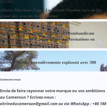
Société
Affaire Martinez Zogo : Le colonel Otoulou face au feu
croisé des avocats de la défense
Société
Inclusion : l’association SOMSO et Promhandicam
militent en faveur d’une réforme des formations en
hôtellerie-restauration
Société
Extrême-Nord : Les enlèvements explosent avec 308
victimes en trois mois
Contactez-nous
Envie de faire rayonner votre marque ou vos ambitions
au Cameroun ? Ecrivez-nous :
vitrineducameroun@gmail.com ou via WhatsApp : +86 188