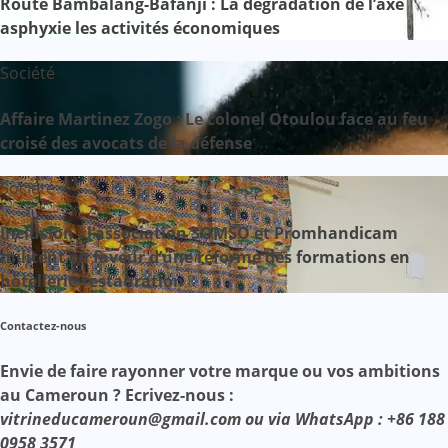
Route Bambalang-Bafanji : La dégradation de l’axe
asphyxie les activités économiques
Société
Affaire Martinez Zogo : Le colonel Otoulou face au feu
croisé des avocats de la défense
Société
Inclusion : l’association SOMSO et Promhandicam
militent en faveur d’une réforme des formations en
hôtellerie-restauration
Contactez-nous
Envie de faire rayonner votre marque ou vos ambitions
au Cameroun ? Ecrivez-nous :
vitrineducameroun@gmail.com ou via WhatsApp : +86 188
0958 3571