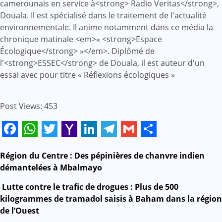
camerounais en service à<strong> Radio Veritas</strong>,
Douala. Il est spécialisé dans le traitement de l'actualité
environnementale. Il anime notamment dans ce média la
chronique matinale <em>« <strong>Espace
Écologique</strong> »</em>. Diplômé de
l'<strong>ESSEC</strong> de Douala, il est auteur d'un
essai avec pour titre « Réflexions écologiques »
Post Views:
453
Facebook
WhatsApp
Twitter
Yahoo
LinkedIn
Telegram
Gmail
Share
Mail
Navigation
Région du Centre : Des pépinières de chanvre indien
démantelées à Mbalmayo
de
Lutte contre le trafic de drogues : Plus de 500
l’article
kilogrammes de tramadol saisis à Baham dans la région
de l’Ouest