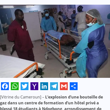
Facebook
WhatsApp
Twitter
Yahoo
LinkedIn
Telegram
Gmail
Share
[Vitrine du Cameroun] –
L’explosion d’une bouteille de
Mail
gaz dans un centre de formation d’un hôtel privé a
blessé 18 étudiants à Ndogbong, arrondissement de