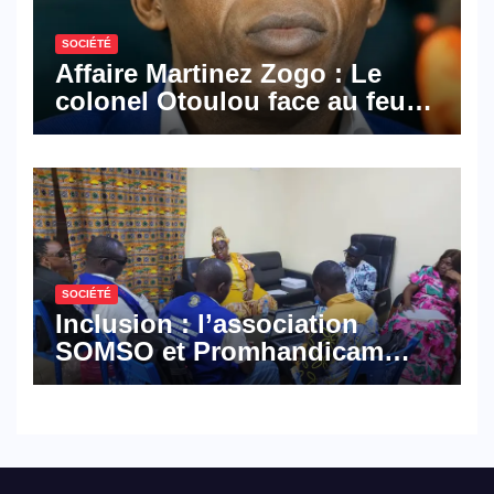
SOCIÉTÉ
Affaire Martinez Zogo : Le
colonel Otoulou face au feu
croisé des avocats de la
défense
SOCIÉTÉ
Inclusion : l’association
SOMSO et Promhandicam
militent en faveur d’une
réforme des formations en
hôtellerie-restauration