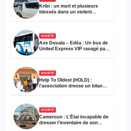
Kribi : un mort et plusieurs
blessés dans un violent
accident près du port
SOCIÉTÉ
Axe Douala – Edéa : Un bus de
United Express VIP ravagé par
les flammes à Missole
SOCIÉTÉ
Help To Oldest (HOLD) :
l’association dresse un bilan
encourageant au premier
semestre de 2026
SOCIÉTÉ
Cameroun : L’État incapable de
dresser l’inventaire de son
propre patrimoine