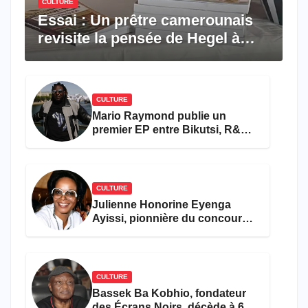
CULTURE
Essai : Un prêtre camerounais
revisite la pensée de Hegel à
travers le rêve américain
CULTURE
Mario Raymond publie un
premier EP entre Bikutsi, R&B
et pop française
CULTURE
Julienne Honorine Eyenga
Ayissi, pionnière du concours
Miss Cameroun, est décédée
CULTURE
Bassek Ba Kobhio, fondateur
des Écrans Noirs, décède à 69