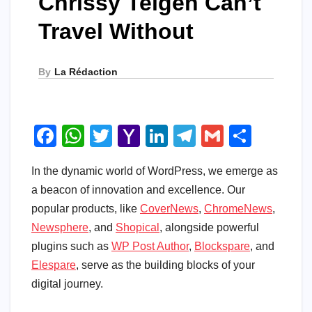
Chrissy Teigen Can’t
Travel Without
By
La Rédaction
F
W
T
Y
Li
T
G
S
a
h
wi
a
n
el
m
h
In the dynamic world of WordPress, we emerge as
c
at
tt
h
k
e
ail
ar
a beacon of innovation and excellence. Our
e
s
er
o
e
gr
e
popular products, like
CoverNews
,
ChromeNews
,
b
A
o
dI
a
Newsphere
, and
Shopical
, alongside powerful
o
p
M
n
m
plugins such as
WP Post Author
,
Blockspare
, and
o
p
ail
Elespare
, serve as the building blocks of your
digital journey.
k