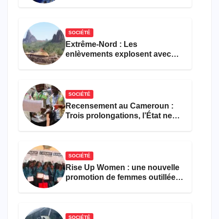
faveur d’une réforme des
formations en hôtellerie-
restauration
SOCIÉTÉ
Extrême-Nord : Les
enlèvements explosent avec
308 victimes en trois mois
SOCIÉTÉ
Recensement au Cameroun :
Trois prolongations, l’État ne
parvient toujours pas à achever
le comptage de la population
SOCIÉTÉ
Rise Up Women : une nouvelle
promotion de femmes outillées
pour l’emploi et
l’entrepreneuriat
SOCIÉTÉ