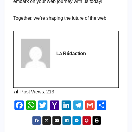
embark on your web journey with us today!
Together, we’re shaping the future of the web.
La Rédaction
Post Views:
213
F
W
T
Y
Li
T
G
S
a
h
wi
a
n
el
m
h
c
at
tt
h
k
e
ail
ar