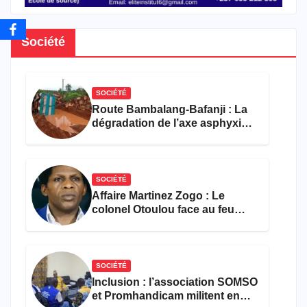
Société
SOCIÉTÉ
Route Bambalang-Bafanji : La
dégradation de l’axe asphyxie
les activités économiques
SOCIÉTÉ
Affaire Martinez Zogo : Le
colonel Otoulou face au feu
croisé des avocats de la
défense
SOCIÉTÉ
Inclusion : l’association SOMSO
et Promhandicam militent en