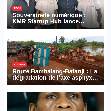
TECH
Souveraineté numérique :
KMR Startup Hub lance
Pyramid Browser et Pyramid
Mail, deux solutions
numériques made in
Cameroon
SOCIÉTÉ
Route Bambalang-Bafanji : La
dégradation de l’axe asphyxie
les activités économiques