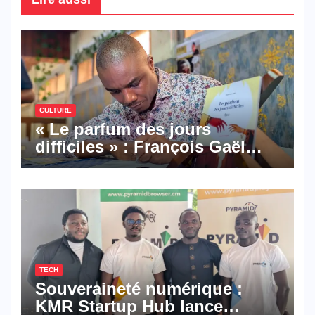
CULTURE
« Le parfum des jours
difficiles » : François Gaël
Mbala signe un premier
roman porté par la résilience
et l’espoir
TECH
Souveraineté numérique :
KMR Startup Hub lance