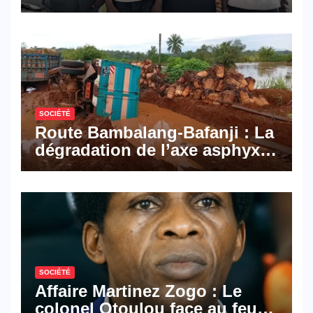
Pyramid Browser et Pyramid
Mail, deux solutions
numériques made in
Cameroon
SOCIÉTÉ
Route Bambalang-Bafanji : La
dégradation de l’axe asphyxie
les activités économiques
SOCIÉTÉ
Affaire Martinez Zogo : Le
colonel Otoulou face au feu