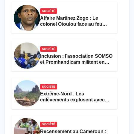
SOCIÉTÉ
Affaire Martinez Zogo : Le
colonel Otoulou face au feu
croisé des avocats de la
défense
SOCIÉTÉ
Inclusion : l’association SOMSO
et Promhandicam militent en
faveur d’une réforme des
formations en hôtellerie-
restauration
SOCIÉTÉ
Extrême-Nord : Les
enlèvements explosent avec
308 victimes en trois mois
SOCIÉTÉ
Recensement au Cameroun :