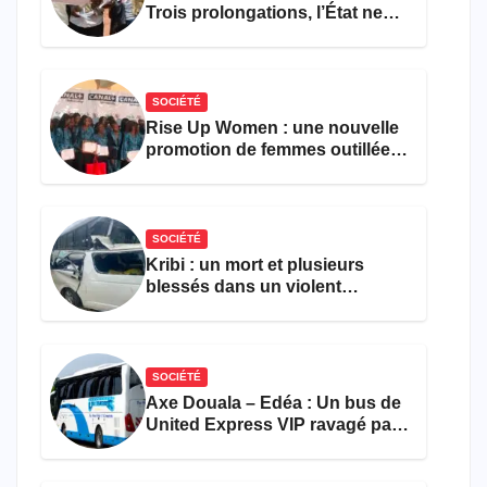
Trois prolongations, l’État ne
parvient toujours pas à achever
le comptage de la population
SOCIÉTÉ
Rise Up Women : une nouvelle
promotion de femmes outillées
pour l’emploi et
l’entrepreneuriat
SOCIÉTÉ
Kribi : un mort et plusieurs
blessés dans un violent
accident près du port
SOCIÉTÉ
Axe Douala – Edéa : Un bus de
United Express VIP ravagé par
les flammes à Missole