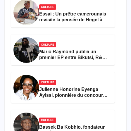
CULTURE
Essai : Un prêtre camerounais
revisite la pensée de Hegel à
travers le rêve américain
CULTURE
Mario Raymond publie un
premier EP entre Bikutsi, R&B
et pop française
CULTURE
Julienne Honorine Eyenga
Ayissi, pionnière du concours
Miss Cameroun, est décédée
CULTURE
Bassek Ba Kobhio, fondateur