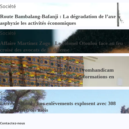
Société
Route Bambalang-Bafanji : La dégradation de l’axe
asphyxie les activités économiques
Société
Affaire Martinez Zogo : Le colonel Otoulou face au feu
croisé des avocats de la défense
Société
Inclusion : l’association SOMSO et Promhandicam
militent en faveur d’une réforme des formations en
hôtellerie-restauration
Société
Extrême-Nord : Les enlèvements explosent avec 308
victimes en trois mois
Contactez-nous