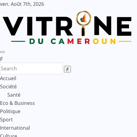
Skip
ven. Août 7th, 2026
to
content
Accueil
Société
Santé
Eco & Business
Politique
Sport
International
Culture