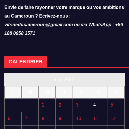
Envie de faire rayonner votre marque ou vos ambitions
au Cameroun ? Ecrivez-nous :
vitrineducameroun@gmail.com ou via WhatsApp : +86
188 0958 3571
CALENDRIER
mai 2024
L
M
M
J
V
S
D
1
2
3
4
5
6
7
8
9
10
11
12