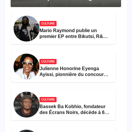
travers le rêve américain
CULTURE
Mario Raymond publie un
premier EP entre Bikutsi, R&B
et pop française
CULTURE
Julienne Honorine Eyenga
Ayissi, pionnière du concours
Miss Cameroun, est décédée
CULTURE
Bassek Ba Kobhio, fondateur
des Écrans Noirs, décède à 69
ans