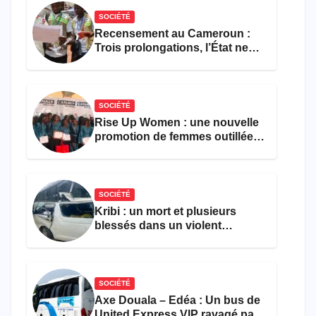
SOCIÉTÉ
Recensement au Cameroun :
Trois prolongations, l’État ne
parvient toujours pas à achever
le comptage de la population
SOCIÉTÉ
Rise Up Women : une nouvelle
promotion de femmes outillées
pour l’emploi et
l’entrepreneuriat
SOCIÉTÉ
Kribi : un mort et plusieurs
blessés dans un violent
accident près du port
SOCIÉTÉ
Axe Douala – Edéa : Un bus de
United Express VIP ravagé par