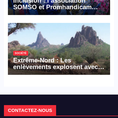
Inclusion : l’association
SOMSO et Promhandicam
militent en faveur d’une
réforme des formations en
hôtellerie-restauration
SOCIÉTÉ
Extrême-Nord : Les
enlèvements explosent avec
308 victimes en trois mois
CONTACTEZ-NOUS