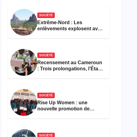
réforme des formations en
hôtellerie-restauration
SOCIÉTÉ
Extrême-Nord : Les
enlèvements explosent avec
308 victimes en trois mois
SOCIÉTÉ
Recensement au Cameroun
: Trois prolongations, l’État
ne parvient toujours pas à
achever le comptage de la
population
SOCIÉTÉ
Rise Up Women : une
nouvelle promotion de
femmes outillées pour
l’emploi et l’entrepreneuriat
SOCIÉTÉ