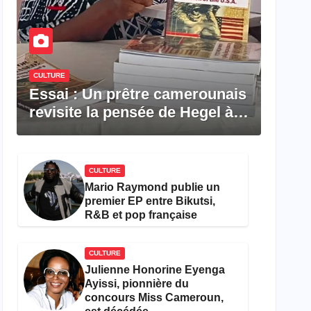
CULTURE
Essai : Un prêtre camerounais
revisite la pensée de Hegel à
travers le rêve américain
CULTURE
Mario Raymond publie un
premier EP entre Bikutsi,
R&B et pop française
CULTURE
Julienne Honorine Eyenga
Ayissi, pionnière du
concours Miss Cameroun,