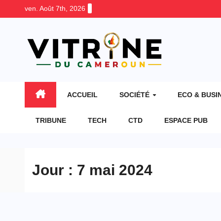
Skip
ven. Août 7th, 2026
to
content
ACCUEIL
SOCIÉTÉ
ECO & BUSI
TRIBUNE
TECH
CTD
ESPACE PUB
Jour :
7 mai 2024