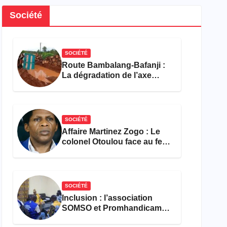
Société
SOCIÉTÉ
Route Bambalang-Bafanji :
La dégradation de l’axe
asphyxie les activités
économiques
SOCIÉTÉ
Affaire Martinez Zogo : Le
colonel Otoulou face au feu
croisé des avocats de la
défense
SOCIÉTÉ
Inclusion : l’association
SOMSO et Promhandicam
militent en faveur d’une