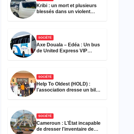
Kribi : un mort et plusieurs
blessés dans un violent
accident près du port
SOCIÉTÉ
Axe Douala – Edéa : Un bus
de United Express VIP
ravagé par les flammes à
Missole
SOCIÉTÉ
Help To Oldest (HOLD) :
l’association dresse un bilan
encourageant au premier
semestre de 2026
SOCIÉTÉ
Cameroun : L’État incapable
de dresser l’inventaire de