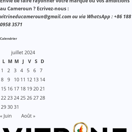
Envie de faire rayonner votre marque ou vos ambitions
au Cameroun ? Ecrivez-nous :
vitrineducameroun@gmail.com ou via WhatsApp : +86 188
0958 3571
Calendrier
juillet 2024
L
M
M
J
V
S
D
1
2
3
4
5
6
7
8
9
10
11
12
13
14
15
16
17
18
19
20
21
22
23
24
25
26
27
28
29
30
31
« Juin
Août »