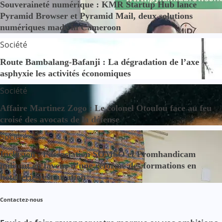
Souveraineté numérique : KMR Startup Hub lance
Pyramid Browser et Pyramid Mail, deux solutions
numériques made in Cameroon
Société
Route Bambalang-Bafanji : La dégradation de l’axe
asphyxie les activités économiques
Société
Affaire Martinez Zogo : Le colonel Otoulou face au feu
croisé des avocats de la défense
Société
Inclusion : l’association SOMSO et Promhandicam
militent en faveur d’une réforme des formations en
hôtellerie-restauration
Contactez-nous