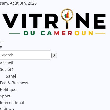
Skip
sam. Août 8th, 2026
to
content
Accueil
Société
Santé
Eco & Business
Politique
Sport
International
Culture