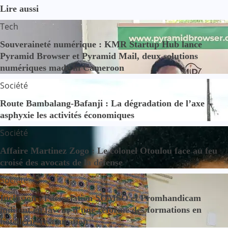
Lire aussi
Tech
Souveraineté numérique : KMR Startup Hub lance
Pyramid Browser et Pyramid Mail, deux solutions
numériques made in Cameroon
Société
Route Bambalang-Bafanji : La dégradation de l’axe
asphyxie les activités économiques
Société
Affaire Martinez Zogo : Le colonel Otoulou face au feu
croisé des avocats de la défense
Société
Inclusion : l’association SOMSO et Promhandicam
militent en faveur d’une réforme des formations en
hôtellerie-restauration