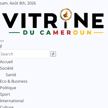
Skip
sam. Août 8th, 2026
to
content
Accueil
Société
Santé
Eco & Business
Politique
Sport
International
Culture