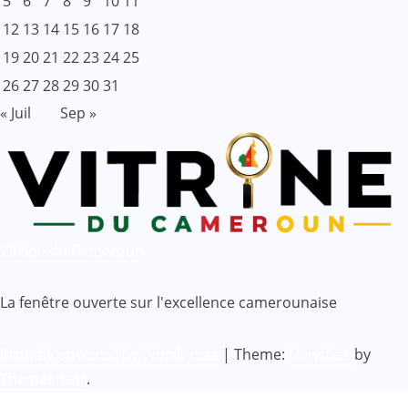
5
6
7
8
9
10
11
12
13
14
15
16
17
18
19
20
21
22
23
24
25
26
27
28
29
30
31
« Juil
Sep »
Vitrine du Cameroun
La fenêtre ouverte sur l'excellence camerounaise
Proudly powered by WordPress
|
Theme:
Newsbes
by
Themeansar
.