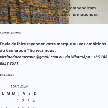
Inclusion : l’association SOMSO et Promhandicam
militent en faveur d’une réforme des formations en
hôtellerie-restauration
Contactez-nous
Envie de faire rayonner votre marque ou vos ambitions
au Cameroun ? Ecrivez-nous :
vitrineducameroun@gmail.com ou via WhatsApp : +86 188
0958 3571
Calendrier
août 2024
L
M
M
J
V
S
D
1
2
3
4