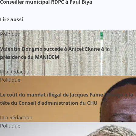
v
Conseiller municipal RDPC à Paul Biya
i
Lire aussi
g
Politique
a
Valentin Dongmo succède à Anicet Ekane à la
t
présidence du MANIDEM
i
La Rédaction
o
Politique
n
Le coût du mandat illégal de Jacques Fame Ndongo à la
d
tête du Conseil d’administration du CHU
e
La Rédaction
Politique
l