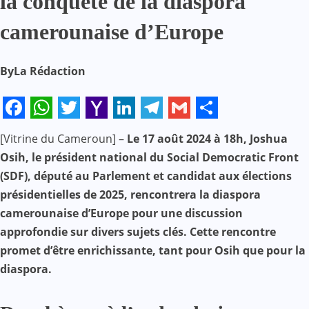
la conquête de la diaspora
camerounaise d’Europe
By
La Rédaction
Facebook
WhatsApp
Twitter
Yahoo
LinkedIn
Telegram
Gmail
Share
[Vitrine du Cameroun] –
Le 17 août 2024 à 18h, Joshua
Mail
Osih, le président national du Social Democratic Front
(SDF), député au Parlement et candidat aux élections
présidentielles de 2025, rencontrera la diaspora
camerounaise d’Europe pour une discussion
approfondie sur divers sujets clés. Cette rencontre
promet d’être enrichissante, tant pour Osih que pour la
diaspora.