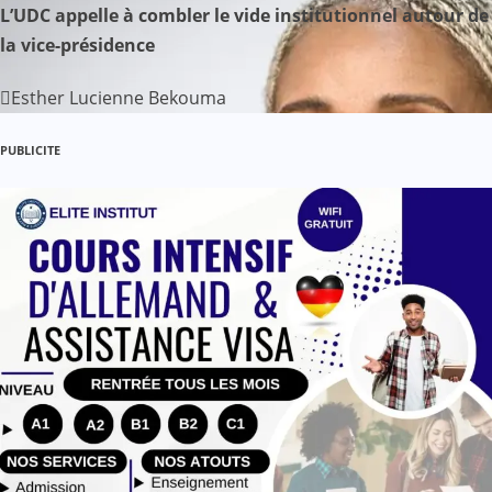
’
L’UDC appelle à combler le vide institutionnel autour de
la vice-présidence
a
Esther Lucienne Bekouma
r
t
PUBLICITE
i
c
l
e