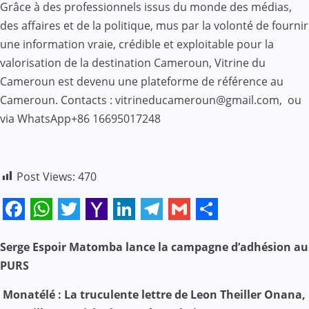
Grâce à des professionnels issus du monde des médias,
des affaires et de la politique, mus par la volonté de fournir
une information vraie, crédible et exploitable pour la
valorisation de la destination Cameroun, Vitrine du
Cameroun est devenu une plateforme de référence au
Cameroun. Contacts : vitrineducameroun@gmail.com, ou
via WhatsApp+86 16695017248
Post Views:
470
Facebook
WhatsApp
Twitter
Yahoo
LinkedIn
Telegram
Gmail
Share
Mail
Serge Espoir Matomba lance la campagne d’adhésion au
N
PURS
a
Monatélé : La truculente lettre de Leon Theiller Onana,