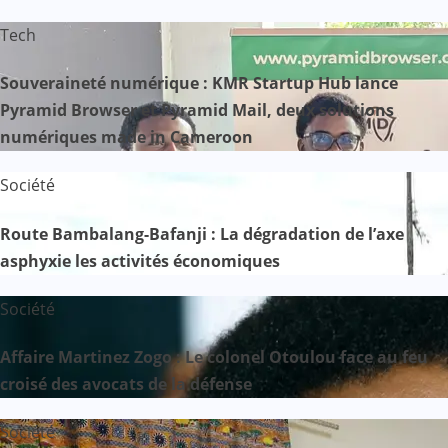
Tech
Souveraineté numérique : KMR Startup Hub lance
Pyramid Browser et Pyramid Mail, deux solutions
numériques made in Cameroon
Société
Route Bambalang-Bafanji : La dégradation de l’axe
asphyxie les activités économiques
Société
Affaire Martinez Zogo : Le colonel Otoulou face au feu
croisé des avocats de la défense
Société