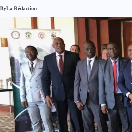
By
La Rédaction