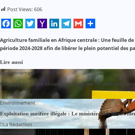
Post Views:
606
Facebook
WhatsApp
Twitter
Yahoo
LinkedIn
Telegram
Gmail
Share
Mail
Agriculture familiale en Afrique centrale : Une feuille d
N
période 2024-2028 afin de libérer le plein potentiel des 
a
Lire aussi
v
Environnement
i
Greenpeace Africa réclame une taxe sur les investissement
g
La Rédaction
Environnement
a
Exploitation aurifère illégale : Le ministère des Mines ide
t
La Rédaction
i
Environnement