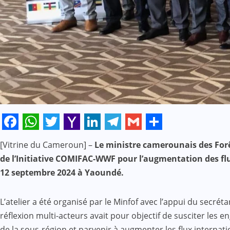
Facebook
WhatsApp
Twitter
Yahoo
LinkedIn
Telegram
Gmail
Share
[Vitrine du Cameroun] –
Le ministre camerounais des Forêt
Mail
de l’Initiative COMIFAC-WWF pour l’augmentation des flu
12 septembre 2024 à Yaoundé.
L’atelier a été organisé par le Minfof avec l’appui du secréta
réflexion multi-acteurs avait pour objectif de susciter les
de la sous-région et parvenir à augmenter les flux internat