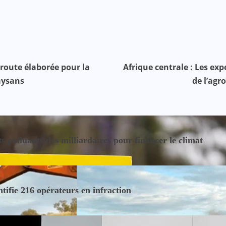
e route élaborée pour la
Afrique centrale : Les exp
paysans
de l’agr
s polluants des milliardaires pour financer le climat
ntifie 216 opérateurs en infraction