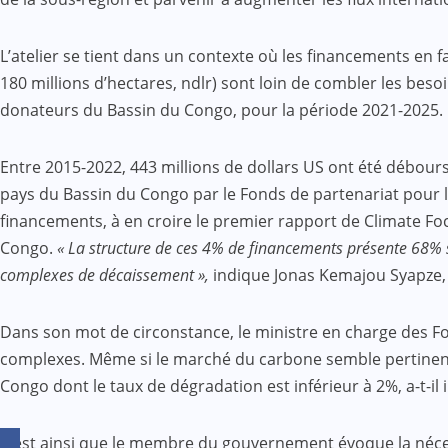
L’atelier se tient dans un contexte où les financements en
180 millions d’hectares, ndlr) sont loin de combler les besoi
donateurs du Bassin du Congo, pour la période 2021-2025.
Entre 2015-2022, 443 millions de dollars US ont été déboursés
pays du Bassin du Congo par le Fonds de partenariat pour le
financements, à en croire le premier rapport de Climate Fo
Congo.
« La structure de ces 4% de financements présente 68% s
complexes de décaissement »,
indique Jonas Kemajou Syapze,
Dans son mot de circonstance, le ministre en charge des F
complexes. Même si le marché du carbone semble pertinent p
Congo dont le taux de dégradation est inférieur à 2%, a-t-il i
C’est ainsi que le membre du gouvernement évoque la néces