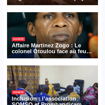
les activités économiques
SOCIÉTÉ
Affaire Martinez Zogo : Le
colonel Otoulou face au feu
croisé des avocats de la
défense
SOCIÉTÉ
Inclusion : l’association
SOMSO et Promhandicam