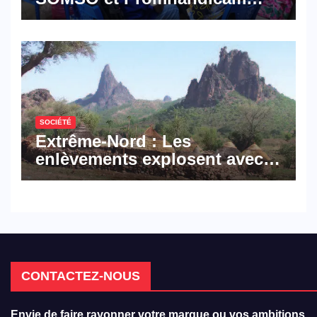
militent en faveur d’une
réforme des formations en
hôtellerie-restauration
SOCIÉTÉ
Extrême-Nord : Les
enlèvements explosent avec
308 victimes en trois mois
CONTACTEZ-NOUS
Envie de faire rayonner votre marque ou vos ambitions