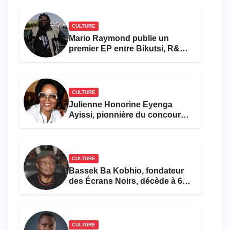
CULTURE
Mario Raymond publie un
premier EP entre Bikutsi, R&B
et pop française
CULTURE
Julienne Honorine Eyenga
Ayissi, pionnière du concours
Miss Cameroun, est décédée
CULTURE
Bassek Ba Kobhio, fondateur
des Écrans Noirs, décède à 69
ans
CULTURE