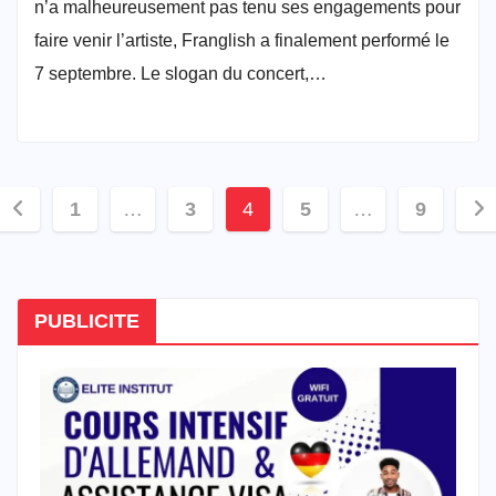
n’a malheureusement pas tenu ses engagements pour
faire venir l’artiste, Franglish a finalement performé le
7 septembre. Le slogan du concert,…
Pagination
1
…
3
4
5
…
9
des
publications
PUBLICITE