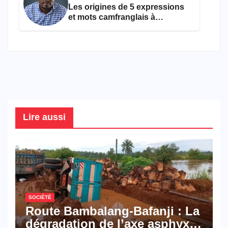
Les origines de 5 expressions
et mots camfranglais à
connaître en 2026
Lire aussi
SOCIÉTÉ
Route Bambalang-Bafanji : La
dégradation de l’axe asphyxie