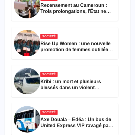
Recensement au Cameroun :
Trois prolongations, l’État ne
parvient toujours pas à achever
le comptage de la population
SOCIÉTÉ
Rise Up Women : une nouvelle
promotion de femmes outillées
pour l’emploi et
l’entrepreneuriat
SOCIÉTÉ
Kribi : un mort et plusieurs
blessés dans un violent
accident près du port
SOCIÉTÉ
Axe Douala – Edéa : Un bus de
United Express VIP ravagé par
les flammes à Missole