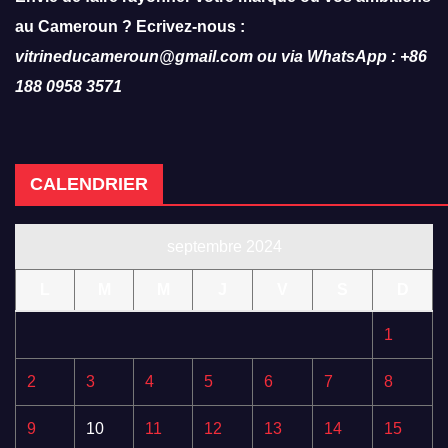
au Cameroun ? Ecrivez-nous :
vitrineducameroun@gmail.com ou via WhatsApp : +86
188 0958 3571
CALENDRIER
septembre 2024
L
M
M
J
V
S
D
1
2
3
4
5
6
7
8
9
10
11
12
13
14
15