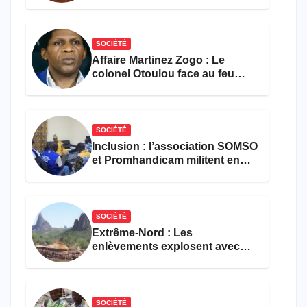
les activités économiques
SOCIÉTÉ
Affaire Martinez Zogo : Le
colonel Otoulou face au feu
croisé des avocats de la
défense
SOCIÉTÉ
Inclusion : l’association SOMSO
et Promhandicam militent en
faveur d’une réforme des
formations en hôtellerie-
restauration
SOCIÉTÉ
Extrême-Nord : Les
enlèvements explosent avec
308 victimes en trois mois
SOCIÉTÉ