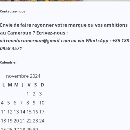
Contactez-nous
Envie de faire rayonner votre marque ou vos ambitions
au Cameroun ? Ecrivez-nous :
vitrineducameroun@gmail.com ou via WhatsApp : +86 188
0958 3571
Calendrier
novembre 2024
L
M
M
J
V
S
D
1
2
3
4
5
6
7
8
9
10
11
12
13
14
15
16
17
18
19
20
21
22
23
24
25
26
27
28
29
30