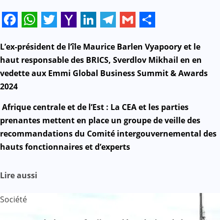
Facebook
WhatsApp
Twitter
Yahoo
LinkedIn
Telegram
Gmail
Share
Mail
N
L’ex-président de l’île Maurice Barlen Vyapoory et le
haut responsable des BRICS, Sverdlov Mikhail en en
a
vedette aux Emmi Global Business Summit & Awards
2024
v
Afrique centrale et de l’Est : La CEA et les parties
i
prenantes mettent en place un groupe de veille des
g
recommandations du Comité intergouvernemental des
hauts fonctionnaires et d’experts
a
t
Lire aussi
i
Société
o