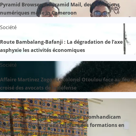
Pyramid Browser et Pyramid Mail, deux solutions
numériques made in Cameroon
Société
Route Bambalang-Bafanji : La dégradation de l’axe
asphyxie les activités économiques
Société
Affaire Martinez Zogo : Le colonel Otoulou face au feu
croisé des avocats de la défense
Société
Inclusion : l’association SOMSO et Promhandicam
militent en faveur d’une réforme des formations en
hôtellerie-restauration