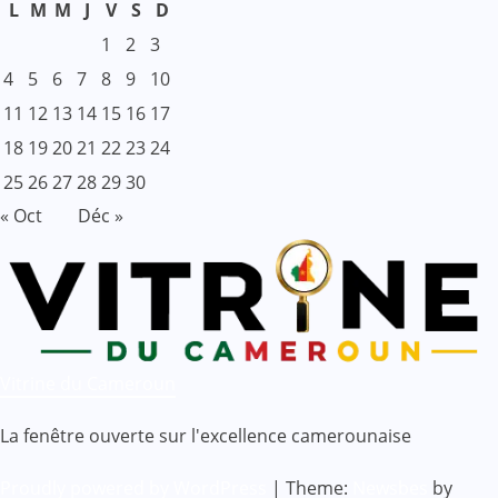
L
M
M
J
V
S
D
1
2
3
4
5
6
7
8
9
10
11
12
13
14
15
16
17
18
19
20
21
22
23
24
25
26
27
28
29
30
« Oct
Déc »
Vitrine du Cameroun
La fenêtre ouverte sur l'excellence camerounaise
Proudly powered by WordPress
|
Theme:
Newsbes
by