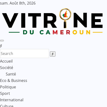
Skip
sam. Août 8th, 2026
to
content
Accueil
Société
Santé
Eco & Business
Politique
Sport
International
Culture