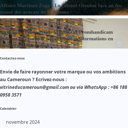
Affaire Martinez Zogo : Le colonel Otoulou face au feu
croisé des avocats de la défense
Société
Inclusion : l’association SOMSO et Promhandicam
militent en faveur d’une réforme des formations en
hôtellerie-restauration
Contactez-nous
Envie de faire rayonner votre marque ou vos ambitions
au Cameroun ? Ecrivez-nous :
vitrineducameroun@gmail.com ou via WhatsApp : +86 188
0958 3571
Calendrier
novembre 2024