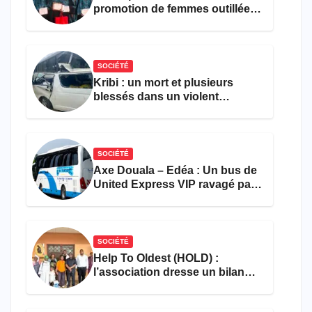
promotion de femmes outillées
pour l’emploi et
l’entrepreneuriat
SOCIÉTÉ
Kribi : un mort et plusieurs
blessés dans un violent
accident près du port
SOCIÉTÉ
Axe Douala – Edéa : Un bus de
United Express VIP ravagé par
les flammes à Missole
SOCIÉTÉ
Help To Oldest (HOLD) :
l’association dresse un bilan
encourageant au premier
semestre de 2026