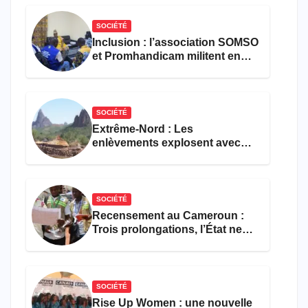
SOCIÉTÉ
Inclusion : l’association SOMSO
et Promhandicam militent en
faveur d’une réforme des
formations en hôtellerie-
restauration
SOCIÉTÉ
Extrême-Nord : Les
enlèvements explosent avec
308 victimes en trois mois
SOCIÉTÉ
Recensement au Cameroun :
Trois prolongations, l’État ne
parvient toujours pas à achever
le comptage de la population
SOCIÉTÉ
Rise Up Women : une nouvelle