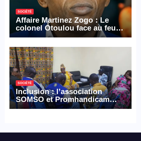
SOCIÉTÉ
Affaire Martinez Zogo : Le
colonel Otoulou face au feu
croisé des avocats de la
défense
SOCIÉTÉ
Inclusion : l’association
SOMSO et Promhandicam
militent en faveur d’une
réforme des formations en
hôtellerie-restauration