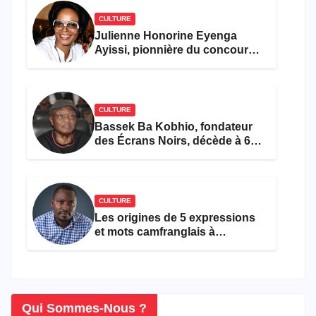
CULTURE
Julienne Honorine Eyenga
Ayissi, pionnière du concours
Miss Cameroun, est décédée
CULTURE
Bassek Ba Kobhio, fondateur
des Écrans Noirs, décède à 69
ans
CULTURE
Les origines de 5 expressions
et mots camfranglais à
connaître en 2026
Qui Sommes-Nous ?