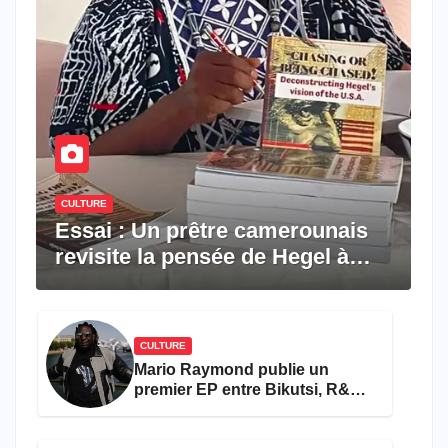
CULTURE
Essai : Un prêtre camerounais
revisite la pensée de Hegel à
travers le rêve américain
CULTURE
Mario Raymond publie un
premier EP entre Bikutsi, R&B
et pop française