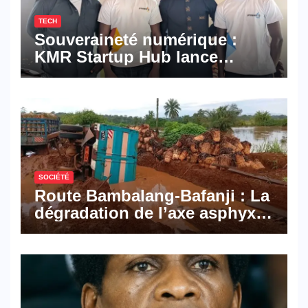
TECH
Souveraineté numérique :
KMR Startup Hub lance
Pyramid Browser et Pyramid
Mail, deux solutions
numériques made in
Cameroon
SOCIÉTÉ
Route Bambalang-Bafanji : La
dégradation de l’axe asphyxie
les activités économiques