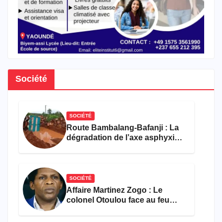
Société
SOCIÉTÉ
Route Bambalang-Bafanji : La
dégradation de l’axe asphyxie
les activités économiques
SOCIÉTÉ
Affaire Martinez Zogo : Le
colonel Otoulou face au feu
croisé des avocats de la
défense