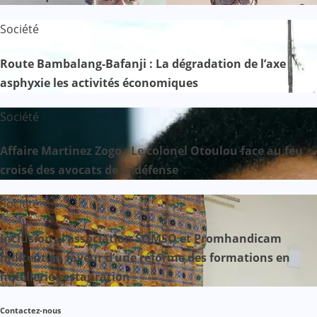
Société
Route Bambalang-Bafanji : La dégradation de l’axe
asphyxie les activités économiques
Société
Affaire Martinez Zogo : Le colonel Otoulou face au feu
croisé des avocats de la défense
Société
Inclusion : l’association SOMSO et Promhandicam
militent en faveur d’une réforme des formations en
hôtellerie-restauration
Contactez-nous