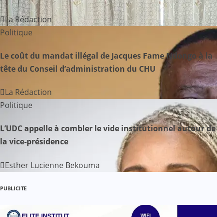
i
La Rédaction
o
Politique
n
Le coût du mandat illégal de Jacques Fame Ndongo à la
tête du Conseil d’administration du CHU
d
La Rédaction
e
Politique
l
L’UDC appelle à combler le vide institutionnel autour de
’
la vice-présidence
a
Esther Lucienne Bekouma
r
PUBLICITE
t