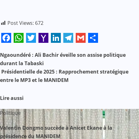
Post Views:
672
Facebook
WhatsApp
Twitter
Yahoo
LinkedIn
Telegram
Gmail
Share
Mail
N
Ngaoundéré : Ali Bachir éveille son assise politique
durant la Tabaski
a
Présidentielle de 2025 : Rapprochement stratégique
entre le MP3 et le MANIDEM
v
i
Lire aussi
g
Politique
a
Valentin Dongmo succède à Anicet Ekane à la
t
présidence du MANIDEM