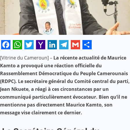
Facebook
WhatsApp
Twitter
Yahoo
LinkedIn
Telegram
Gmail
Share
[Vitrine du Cameroun] –
La récente actualité de Maurice
Mail
Kamto a provoqué une réaction officielle du
Rassemblement Démocratique du Peuple Camerounais
(RDPC). Le secrétaire général du Comité central du parti,
Jean Nkuete, a réagi à ces circonstances par un
communiqué particulièrement évocateur. Bien qu’il ne
mentionne pas directement Maurice Kamto, son
message vise clairement ce dernier.