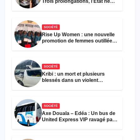
Trois prolongations, l’État ne
parvient toujours pas à achever
le comptage de la population
SOCIÉTÉ
Rise Up Women : une nouvelle
promotion de femmes outillées
pour l’emploi et
l’entrepreneuriat
SOCIÉTÉ
Kribi : un mort et plusieurs
blessés dans un violent
accident près du port
SOCIÉTÉ
Axe Douala – Edéa : Un bus de
United Express VIP ravagé par
les flammes à Missole