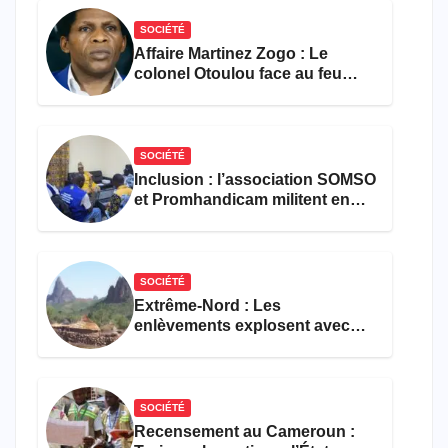
SOCIÉTÉ
Affaire Martinez Zogo : Le
colonel Otoulou face au feu
croisé des avocats de la
défense
SOCIÉTÉ
Inclusion : l’association SOMSO
et Promhandicam militent en
faveur d’une réforme des
formations en hôtellerie-
restauration
SOCIÉTÉ
Extrême-Nord : Les
enlèvements explosent avec
308 victimes en trois mois
SOCIÉTÉ
Recensement au Cameroun :