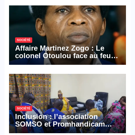
SOCIÉTÉ
Affaire Martinez Zogo : Le
colonel Otoulou face au feu
croisé des avocats de la
défense
SOCIÉTÉ
Inclusion : l’association
SOMSO et Promhandicam
militent en faveur d’une