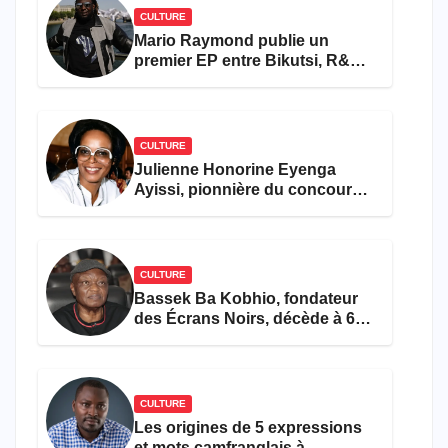
CULTURE
Mario Raymond publie un
premier EP entre Bikutsi, R&B
et pop française
CULTURE
Julienne Honorine Eyenga
Ayissi, pionnière du concours
Miss Cameroun, est décédée
CULTURE
Bassek Ba Kobhio, fondateur
des Écrans Noirs, décède à 69
ans
CULTURE
Les origines de 5 expressions
et mots camfranglais à