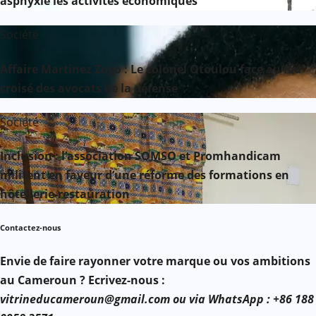
asphyxie les activités économiques
Société
Affaire Martinez Zogo : Le colonel Otoulou face au feu
croisé des avocats de la défense
Société
Inclusion : l’association SOMSO et Promhandicam
militent en faveur d’une réforme des formations en
hôtellerie-restauration
Contactez-nous
Envie de faire rayonner votre marque ou vos ambitions
au Cameroun ? Ecrivez-nous :
vitrineducameroun@gmail.com ou via WhatsApp : +86 188