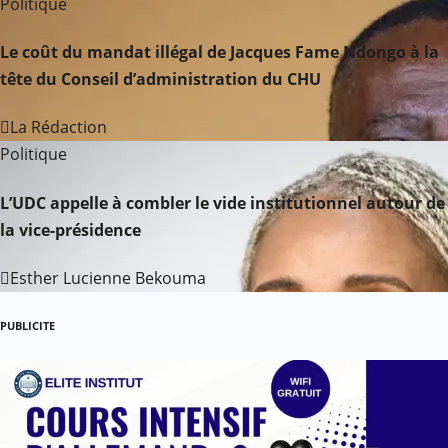
n
Politique
d
Le coût du mandat illégal de Jacques Fame Ndongo à la
tête du Conseil d’administration du CHU
e
l
La Rédaction
Politique
’
L’UDC appelle à combler le vide institutionnel autour de
a
la vice-présidence
r
Esther Lucienne Bekouma
t
PUBLICITE
i
c
l