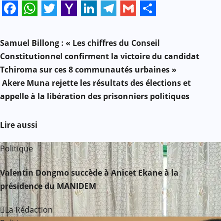
Facebook
WhatsApp
Twitter
Yahoo
LinkedIn
Telegram
Gmail
Share
N
Mail
Samuel Billong : « Les chiffres du Conseil
a
Constitutionnel confirment la victoire du candidat
Tchiroma sur ces 8 communautés urbaines »
v
Akere Muna rejette les résultats des élections et
i
appelle à la libération des prisonniers politiques
g
Lire aussi
a
Politique
t
Valentin Dongmo succède à Anicet Ekane à la
i
présidence du MANIDEM
o
La Rédaction