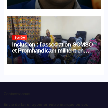
avocats de la défense
Société
Inclusion : l’association SOMSO
et Promhandicam militent en
faveur d’une réforme des
formations en hôtellerie-
restauration
Contactez-nous
Envie de faire rayonner votre marque ou vos