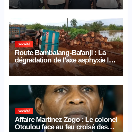
Browser et Pyramid Mail, deux
solutions numériques made in
Cameroon
Société
Route Bambalang-Bafanji : La
dégradation de l’axe asphyxie les
activités économiques
Société
Affaire Martinez Zogo : Le colonel
Otoulou face au feu croisé des