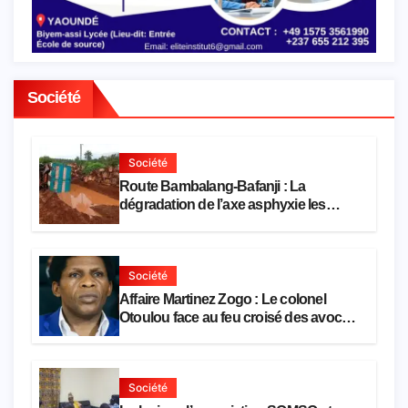
Société
Société
Route Bambalang-Bafanji : La
dégradation de l’axe asphyxie les
activités économiques
Société
Affaire Martinez Zogo : Le colonel
Otoulou face au feu croisé des avocats
de la défense
Société