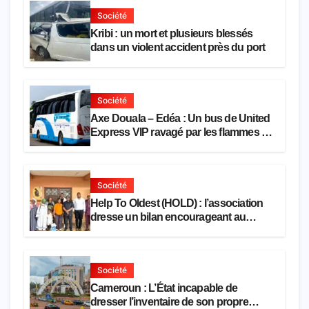
Société
Kribi : un mort et plusieurs blessés
dans un violent accident près du port
Société
Axe Douala – Edéa : Un bus de United
Express VIP ravagé par les flammes à
Missole
Société
Help To Oldest (HOLD) : l’association
dresse un bilan encourageant au
premier semestre de 2026
Société
Cameroun : L’État incapable de
dresser l’inventaire de son propre