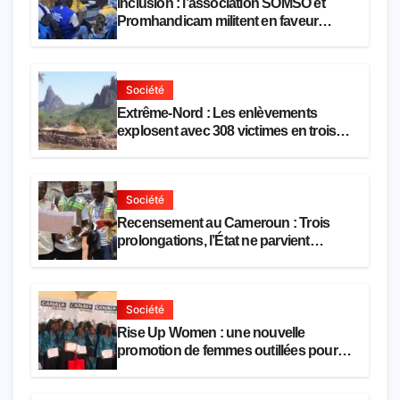
Inclusion : l’association SOMSO et
Promhandicam militent en faveur
d’une réforme des formations en
hôtellerie-restauration
Société
Extrême-Nord : Les enlèvements
explosent avec 308 victimes en trois
mois
Société
Recensement au Cameroun : Trois
prolongations, l’État ne parvient
toujours pas à achever le comptage de
la population
Société
Rise Up Women : une nouvelle
promotion de femmes outillées pour
l’emploi et l’entrepreneuriat