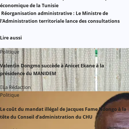
a
économique de la Tunisie
Réorganisation administrative : Le Ministre de
v
l’Administration territoriale lance des consultations
i
Lire aussi
g
Politique
a
t
Valentin Dongmo succède à Anicet Ekane à la
présidence du MANIDEM
i
La Rédaction
o
Politique
n
Le coût du mandat illégal de Jacques Fame Ndongo à la
d
tête du Conseil d’administration du CHU
e