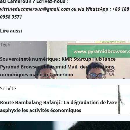
au Cameroun ? Ecrivez-nous :
vitrineducameroun@gmail.com ou via WhatsApp : +86 188
0958 3571
Lire aussi
Tech
Souveraineté numérique : KMR Startup Hub lance
Pyramid Browser et Pyramid Mail, deux solutions
numériques made in Cameroon
Société
Route Bambalang-Bafanji : La dégradation de l’axe
asphyxie les activités économiques
Société