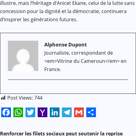
illustre, mais l’héritage d’Anicet Ekane, celui de la lutte sans
concession pour la dignité et la démocratie, continuera
d’inspirer les générations futures.
Alphonse Dupont
Journaliste, correspondant de
<em>Vitrine du Cameroun</em> en
France.
Post Views:
744
Facebook
WhatsApp
Twitter
Yahoo
LinkedIn
Telegram
Gmail
Share
N
Mail
Renforcer les filets sociaux peut soutenir la reprise