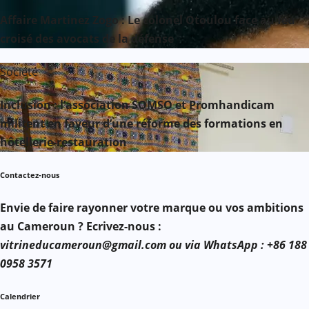
Affaire Martinez Zogo : Le colonel Otoulou face au feu
croisé des avocats de la défense
Société
Inclusion : l’association SOMSO et Promhandicam
militent en faveur d’une réforme des formations en
hôtellerie-restauration
Contactez-nous
Envie de faire rayonner votre marque ou vos ambitions
au Cameroun ? Ecrivez-nous :
vitrineducameroun@gmail.com ou via WhatsApp : +86 188
0958 3571
Calendrier