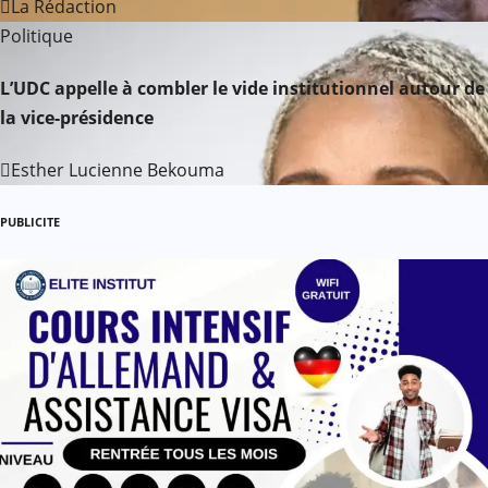
La Rédaction
l
Politique
’
L’UDC appelle à combler le vide institutionnel autour de
la vice-présidence
a
r
Esther Lucienne Bekouma
t
PUBLICITE
i
c
l
e