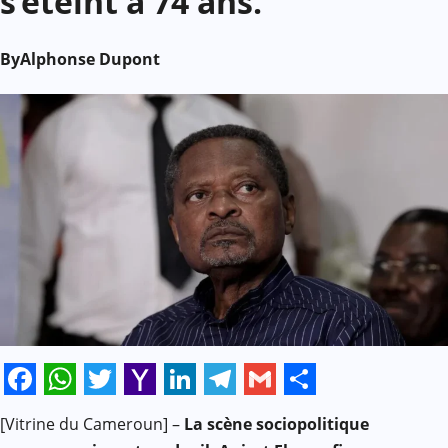
s’éteint à 74 ans.
By
Alphonse Dupont
Facebook
WhatsApp
Twitter
Yahoo
LinkedIn
Telegram
Gmail
Share
[Vitrine du Cameroun] –
La scène sociopolitique
Mail