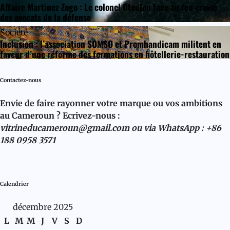
Affaire Martinez Zogo : Le colonel Otoulou face au feu croisé
des avocats de la défense
Société
Inclusion : l’association SOMSO et Promhandicam militent en
faveur d’une réforme des formations en hôtellerie-restauration
Contactez-nous
Envie de faire rayonner votre marque ou vos ambitions
au Cameroun ? Ecrivez-nous :
vitrineducameroun@gmail.com ou via WhatsApp : +86
188 0958 3571
Calendrier
décembre 2025
L
M
M
J
V
S
D