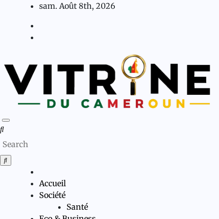
Skip
sam. Août 8th, 2026
to
content
Accueil
Société
Santé
Eco & Business