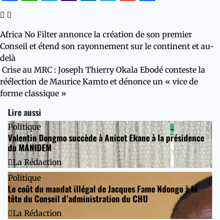
Facebook
WhatsApp
Twitter
Yahoo
LinkedIn
Telegram
Gmail
Share
Mail
Navigation
Africa No Filter annonce la création de son premier
de
Conseil et étend son rayonnement sur le continent et au-
delà
l’article
Crise au MRC : Joseph Thierry Okala Ebodé conteste la
réélection de Maurice Kamto et dénonce un « vice de
forme classique »
Lire aussi
Politique
Valentin Dongmo succède à Anicet Ekane à la présidence
du MANIDEM
La Rédaction
Politique
Le coût du mandat illégal de Jacques Fame Ndongo à la
tête du Conseil d’administration du CHU
La Rédaction