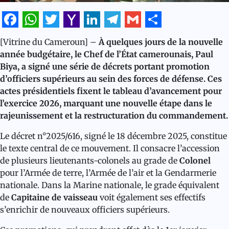
Facebook
WhatsApp
Twitter
Yahoo
LinkedIn
Telegram
Gmail
Share
[Vitrine du Cameroun] –
À quelques jours de la nouvelle
Mail
année budgétaire, le Chef de l’État camerounais, Paul
Biya, a signé une série de décrets portant promotion
d’officiers supérieurs au sein des forces de défense. Ces
actes présidentiels fixent le tableau d’avancement pour
l’exercice 2026, marquant une nouvelle étape dans le
rajeunissement et la restructuration du commandement.
Le décret n°2025/616, signé le 18 décembre 2025, constitue
le texte central de ce mouvement. Il consacre l’accession
de plusieurs lieutenants-colonels au grade de
Colonel
pour l’Armée de terre, l’Armée de l’air et la Gendarmerie
nationale. Dans la Marine nationale, le grade équivalent
de
Capitaine de vaisseau
voit également ses effectifs
s’enrichir de nouveaux officiers supérieurs.