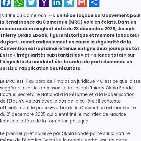
Facebook
WhatsApp
Twitter
Yahoo
LinkedIn
Telegram
Gmail
Share
[Vitrine du Cameroun] –
L’unité de façade du Mouvement pour
Mail
la Renaissance du Cameroun (MRC) vole en éclats. Dans un
mémorandum cinglant daté du 23 décembre 2025, Joseph
Thierry Okala Ebodé, figure historique et membre fondateur
du parti, remet radicalement en cause la régularité de la
Convention extraordinaire tenue en ligne deux jours plus tôt.
Entre « irrégularités substantielles » et « silence total » sur
l’éligibilité du candidat élu, le cadre du parti demande un
sursis à l’application des résultats.
Le MRC est-il au bord de l’implosion juridique ? C’est ce que laisse
suggérer la sortie fracassante de Joseph Thierry Okala Ebodé.
L’actuel Secrétaire National à la Réforme et à la Modernisation
de l’État n’y va pas avec le dos de la cuillère : il conteste
officiellement le procès-verbal de la Convention extraordinaire
du 21 décembre 2025 qui a entériné le maintien de Maurice
Kamto à la tête de la formation politique.
Le premier grief soulevé par Okala Ebodé porte sur la nature
même de l’élection. Selon lui, le procès-verbal issu de cette