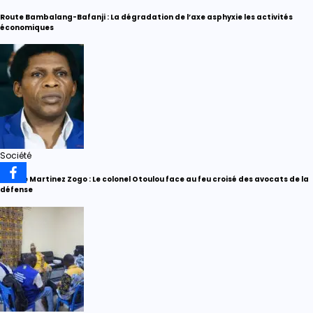
Route Bambalang-Bafanji : La dégradation de l’axe asphyxie les activités
économiques
Société
Affaire Martinez Zogo : Le colonel Otoulou face au feu croisé des avocats de la
défense