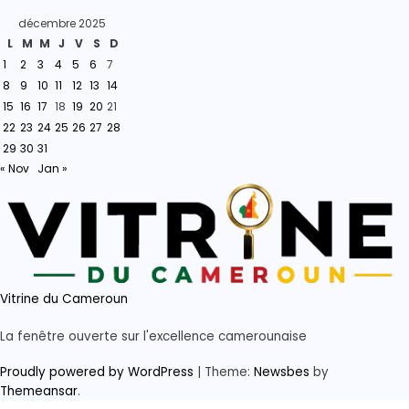
décembre 2025
L
M
M
J
V
S
D
1
2
3
4
5
6
7
8
9
10
11
12
13
14
15
16
17
18
19
20
21
22
23
24
25
26
27
28
29
30
31
« Nov
Jan »
Vitrine du Cameroun
La fenêtre ouverte sur l'excellence camerounaise
Proudly powered by WordPress
|
Theme:
Newsbes
by
Themeansar
.