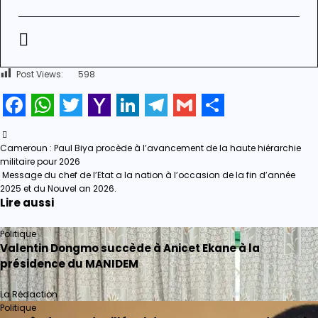
Post Views:
598
Facebook
WhatsApp
Twitter
Yahoo
LinkedIn
Telegram
Gmail
Share
Mail
Navigation
Cameroun : Paul Biya procède à l’avancement de la haute hiérarchie
militaire pour 2026
de
Message du chef de l’Etat a la nation à l’occasion de la fin d’année
2025 et du Nouvel an 2026.
l’article
Lire aussi
Politique
Valentin Dongmo succède à Anicet Ekane à la
présidence du MANIDEM
La Rédaction
Politique