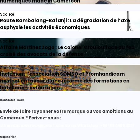
numériques made in Cameroon
Société
Route Bambalang-Bafanji : La dégradation de l’axe
asphyxie les activités économiques
Société
Affaire Martinez Zogo : Le colonel Otoulou face au feu
croisé des avocats de la défense
Société
Inclusion : l’association SOMSO et Promhandicam
militent en faveur d’une réforme des formations en
hôtellerie-restauration
Contactez-nous
Envie de faire rayonner votre marque ou vos ambitions au
Cameroun ? Ecrivez-nous :
vitrineducameroun@gmail.com ou via WhatsApp : +86 188 0958 3571
Calendrier