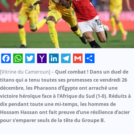
Facebook
WhatsApp
Twitter
Yahoo
LinkedIn
Telegram
Gmail
Share
[Vitrine du Cameroun] –
Quel combat ! Dans un duel de
Mail
titans qui a tenu toutes ses promesses ce vendredi 26
décembre, les Pharaons d’Égypte ont arraché une
victoire héroïque face à l’Afrique du Sud (1-0). Réduits à
dix pendant toute une mi-temps, les hommes de
Hossam Hassan ont fait preuve d’une résilience d’acier
pour s’emparer seuls de la tête du Groupe B.