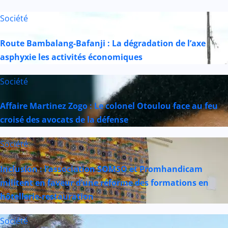
Société
Route Bambalang-Bafanji : La dégradation de l’axe
asphyxie les activités économiques
Société
Affaire Martinez Zogo : Le colonel Otoulou face au feu
croisé des avocats de la défense
Société
Inclusion : l’association SOMSO et Promhandicam
militent en faveur d’une réforme des formations en
hôtellerie-restauration
Société