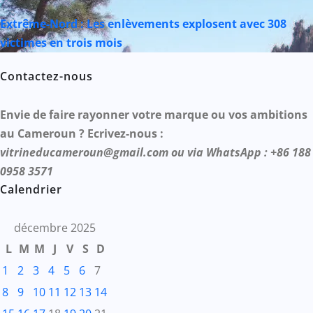
Extrême-Nord : Les enlèvements explosent avec 308
victimes en trois mois
Contactez-nous
Envie de faire rayonner votre marque ou vos ambitions
au Cameroun ? Ecrivez-nous :
vitrineducameroun@gmail.com ou via WhatsApp : +86 188
0958 3571
Calendrier
décembre 2025
L
M
M
J
V
S
D
1
2
3
4
5
6
7
8
9
10
11
12
13
14