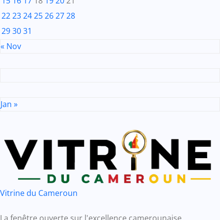
15
16
17
18
19
20
21
22
23
24
25
26
27
28
29
30
31
« Nov
Jan »
Vitrine du Cameroun
La fenêtre ouverte sur l'excellence camerounaise