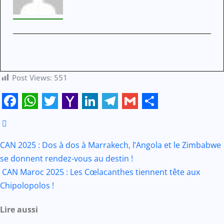
Post Views:
551
Facebook
WhatsApp
Twitter
Yahoo
LinkedIn
Telegram
Gmail
Share
Mail
Navigation
CAN 2025 : Dos à dos à Marrakech, l’Angola et le Zimbabwe
se donnent rendez-vous au destin !
CAN Maroc 2025 : Les Cœlacanthes tiennent tête aux
de
Chipolopolos !
l’article
Lire aussi