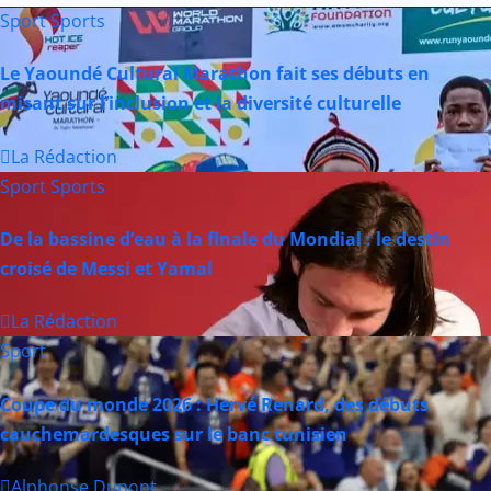
Sport
Sports
Le Yaoundé Cultural Marathon fait ses débuts en
misant sur l’inclusion et la diversité culturelle
La Rédaction
Sport
Sports
De la bassine d’eau à la finale du Mondial : le destin
croisé de Messi et Yamal
La Rédaction
Sport
Coupe du monde 2026 : Hervé Renard, des débuts
cauchemardesques sur le banc tunisien
Alphonse Dupont