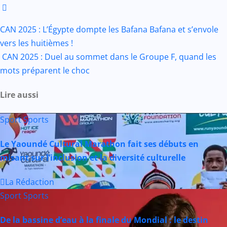
Facebook
WhatsApp
Twitter
Yahoo
LinkedIn
Telegram
Gmail
Share
Mail
Navigation
CAN 2025 : L’Égypte dompte les Bafana Bafana et s’envole
vers les huitièmes !
CAN 2025 : Duel au sommet dans le Groupe F, quand les
de
mots préparent le choc
l’article
Lire aussi
Sport
Sports
Le Yaoundé Cultural Marathon fait ses débuts en
misant sur l’inclusion et la diversité culturelle
La Rédaction
Sport
Sports
De la bassine d’eau à la finale du Mondial : le destin