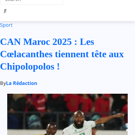
Sport
CAN Maroc 2025 : Les
Cœlacanthes tiennent tête aux
Chipolopolos !
By
La Rédaction