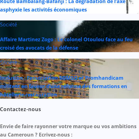
Route Bambalang-Bafanji : La dégradation de l’axe
asphyxie les activités économiques
Société
Affaire Martinez Zogo : Le colonel Otoulou face au feu
croisé des avocats de la défense
Société
Inclusion : l’association SOMSO et Promhandicam
militent en faveur d’une réforme des formations en
hôtellerie-restauration
Contactez-nous
Envie de faire rayonner votre marque ou vos ambitions
au Cameroun ? Ecrivez-nous :