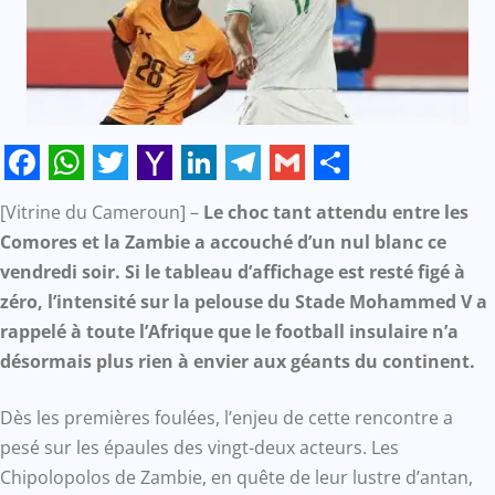
Facebook
WhatsApp
Twitter
Yahoo
LinkedIn
Telegram
Gmail
Share
[Vitrine du Cameroun] –
Le choc tant attendu entre les
Mail
Comores et la Zambie a accouché d’un nul blanc ce
vendredi soir. Si le tableau d’affichage est resté figé à
zéro, l’intensité sur la pelouse du Stade Mohammed V a
rappelé à toute l’Afrique que le football insulaire n’a
désormais plus rien à envier aux géants du continent.
Dès les premières foulées, l’enjeu de cette rencontre a
pesé sur les épaules des vingt-deux acteurs. Les
Chipolopolos de Zambie, en quête de leur lustre d’antan,