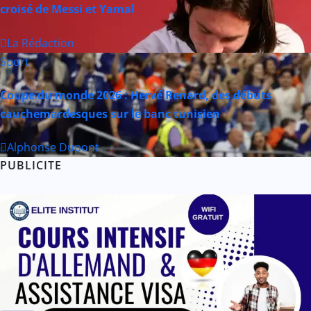
croisé de Messi et Yamal
La Rédaction
Sport
Coupe du monde 2026 : Hervé Renard, des débuts
cauchemardesques sur le banc tunisien
Alphonse Dupont
PUBLICITE