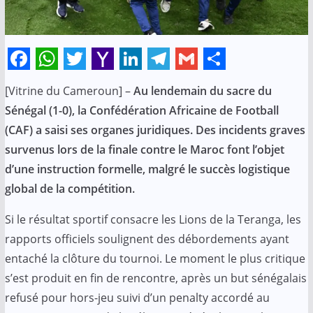
F
W
T
Y
L
T
G
S
[Vitrine du Cameroun] –
Au lendemain du sacre du
a
h
w
a
i
e
m
h
Sénégal (1-0), la Confédération Africaine de Football
c
a
i
h
n
l
a
a
(CAF) a saisi ses organes juridiques. Des incidents graves
e
t
t
o
k
e
i
r
survenus lors de la finale contre le Maroc font l’objet
b
s
t
o
e
g
l
e
d’une instruction formelle, malgré le succès logistique
o
A
e
M
d
r
global de la compétition.
o
p
r
a
I
a
Si le résultat sportif consacre les Lions de la Teranga, les
k
p
i
n
m
rapports officiels soulignent des débordements ayant
l
entaché la clôture du tournoi. Le moment le plus critique
s’est produit en fin de rencontre, après un but sénégalais
refusé pour hors-jeu suivi d’un penalty accordé au