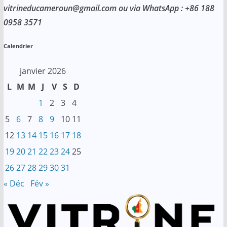
vitrineducameroun@gmail.com ou via WhatsApp : +86 188
0958 3571
Calendrier
janvier 2026
L
M
M
J
V
S
D
1
2
3
4
5
6
7
8
9
10
11
12
13
14
15
16
17
18
19
20
21
22
23
24
25
26
27
28
29
30
31
« Déc
Fév »