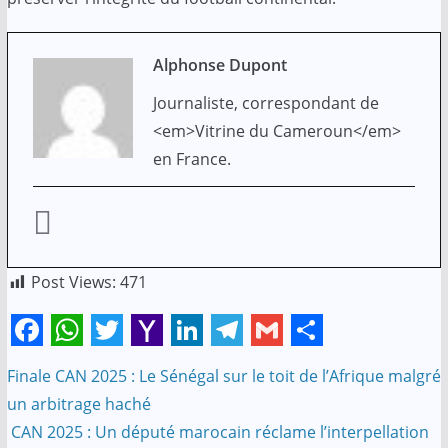
Alphonse Dupont
Journaliste, correspondant de
<em>Vitrine du Cameroun</em>
en France.
Post Views:
471
F
W
T
Y
L
T
G
S
Finale CAN 2025 : Le Sénégal sur le toit de l’Afrique malgré
Navigation
a
h
w
a
i
e
m
h
un arbitrage haché
c
a
i
h
n
l
a
a
de
CAN 2025 : Un député marocain réclame l’interpellation