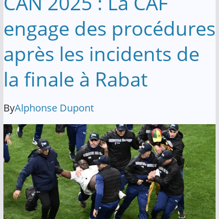
CAN 2025 : La CAF
engage des procédures
après les incidents de
la finale à Rabat
By
Alphonse Dupont