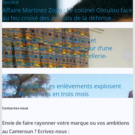
Société
Affaire Martinez Zogo : Le colonel Otoulou face
au feu croisé des avocats de la défense
Société
Inclusion : l’association SOMSO et
Promhandicam militent en faveur d’une
réforme des formations en hôtellerie-
restauration
Société
Extrême-Nord : Les enlèvements explosent
avec 308 victimes en trois mois
Contactez-nous
Envie de faire rayonner votre marque ou vos ambitions
au Cameroun ? Ecrivez-nous :