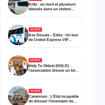
Kribi : un mort et plusieurs
blessés dans un violent
accident près du port
SOCIÉTÉ
Axe Douala – Edéa : Un bus
de United Express VIP
ravagé par les flammes à
Missole
SOCIÉTÉ
Help To Oldest (HOLD) :
l’association dresse un bilan
encourageant au premier
semestre de 2026
SOCIÉTÉ
Cameroun : L’État incapable
de dresser l’inventaire de