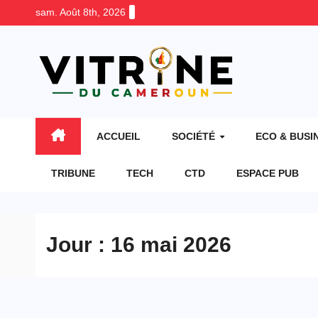
Skip
sam. Août 8th, 2026
to
content
ACCUEIL
SOCIÉTÉ
ECO & BUSI
TRIBUNE
TECH
CTD
ESPACE PUB
Jour :
16 mai 2026