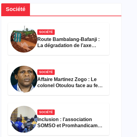
Société
SOCIÉTÉ
Route Bambalang-Bafanji :
La dégradation de l’axe
asphyxie les activités
économiques
SOCIÉTÉ
Affaire Martinez Zogo : Le
colonel Otoulou face au feu
croisé des avocats de la
défense
SOCIÉTÉ
Inclusion : l’association
SOMSO et Promhandicam
militent en faveur d’une