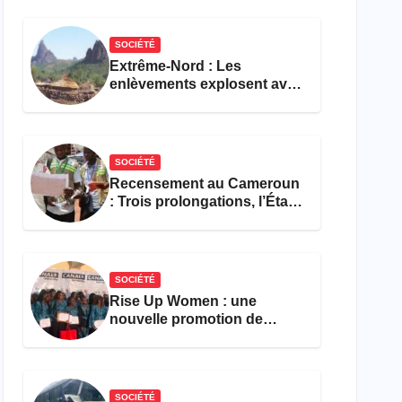
réforme des formations en
hôtellerie-restauration
SOCIÉTÉ
Extrême-Nord : Les
enlèvements explosent avec
308 victimes en trois mois
SOCIÉTÉ
Recensement au Cameroun
: Trois prolongations, l’État
ne parvient toujours pas à
achever le comptage de la
population
SOCIÉTÉ
Rise Up Women : une
nouvelle promotion de
femmes outillées pour
l’emploi et l’entrepreneuriat
SOCIÉTÉ