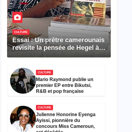
CULTURE
Essai : Un prêtre camerounais
revisite la pensée de Hegel à
travers le rêve américain
CULTURE
Mario Raymond publie un
premier EP entre Bikutsi,
R&B et pop française
CULTURE
Julienne Honorine Eyenga
Ayissi, pionnière du
concours Miss Cameroun,