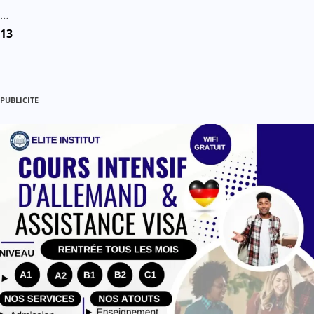
publications
…
13
PUBLICITE