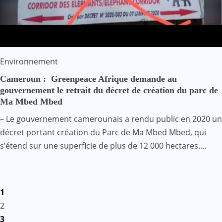
Environnement
Cameroun : Greenpeace Afrique demande au
gouvernement le retrait du décret de création du parc de
Ma Mbed Mbed
– Le gouvernement camerounais a rendu public en 2020 un
décret portant création du Parc de Ma Mbed Mbed, qui
s’étend sur une superficie de plus de 12 000 hectares.…
Pagination
1
des
2
3