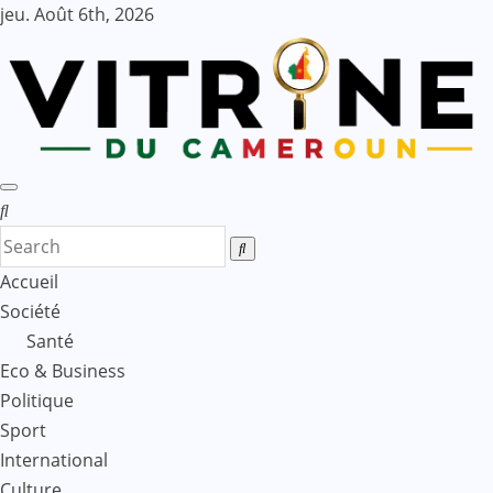
Skip
jeu. Août 6th, 2026
to
content
Accueil
Société
Santé
Eco & Business
Politique
Sport
International
Culture