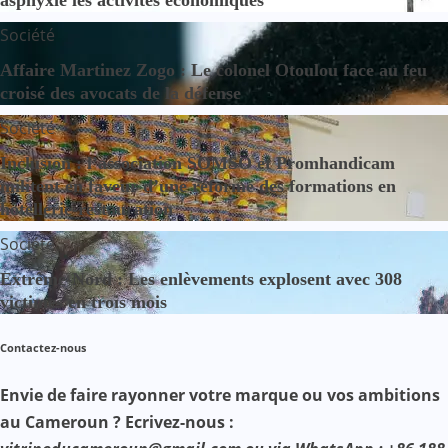
Société
Affaire Martinez Zogo : Le colonel Otoulou face au feu
croisé des avocats de la défense
Société
Inclusion : l’association SOMSO et Promhandicam
militent en faveur d’une réforme des formations en
hôtellerie-restauration
Société
Extrême-Nord : Les enlèvements explosent avec 308
victimes en trois mois
Contactez-nous
Envie de faire rayonner votre marque ou vos ambitions
au Cameroun ? Ecrivez-nous :