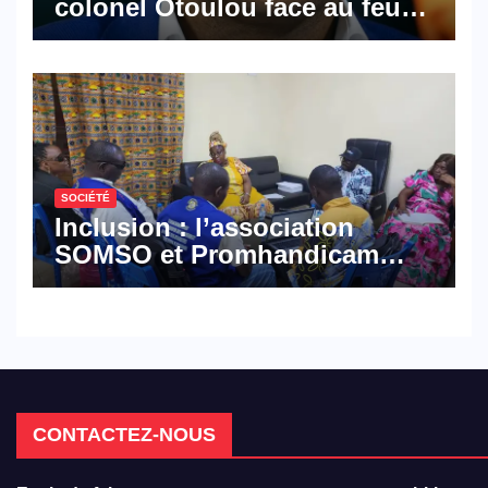
colonel Otoulou face au feu
croisé des avocats de la
défense
SOCIÉTÉ
Inclusion : l’association
SOMSO et Promhandicam
militent en faveur d’une
réforme des formations en
hôtellerie-restauration
CONTACTEZ-NOUS