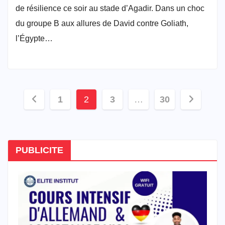
de résilience ce soir au stade d’Agadir. Dans un choc
du groupe B aux allures de David contre Goliath,
l’Égypte…
Pagination
1
2
3
…
30
des
publications
PUBLICITE