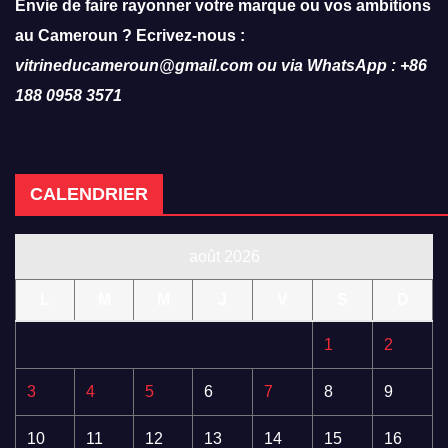
Envie de faire rayonner votre marque ou vos ambitions
au Cameroun ? Ecrivez-nous :
vitrineducameroun@gmail.com ou via WhatsApp : +86
188 0958 3571
CALENDRIER
août 2026
L
M
M
J
V
S
D
1
2
3
4
5
6
7
8
9
10
11
12
13
14
15
16