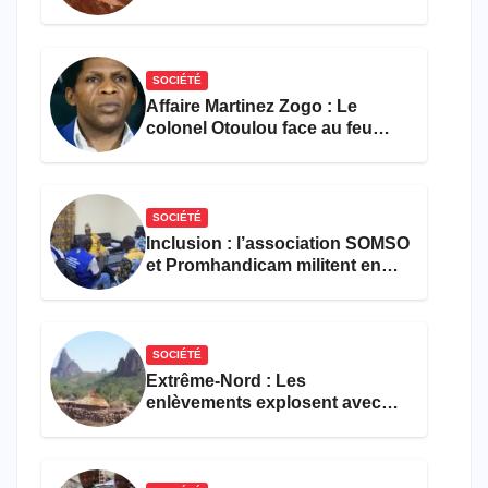
les activités économiques
SOCIÉTÉ
Affaire Martinez Zogo : Le
colonel Otoulou face au feu
croisé des avocats de la
défense
SOCIÉTÉ
Inclusion : l’association SOMSO
et Promhandicam militent en
faveur d’une réforme des
formations en hôtellerie-
restauration
SOCIÉTÉ
Extrême-Nord : Les
enlèvements explosent avec
308 victimes en trois mois