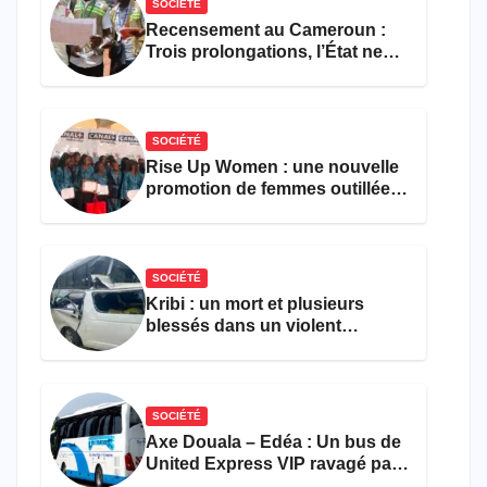
SOCIÉTÉ
Recensement au Cameroun :
Trois prolongations, l’État ne
parvient toujours pas à achever
le comptage de la population
SOCIÉTÉ
Rise Up Women : une nouvelle
promotion de femmes outillées
pour l’emploi et
l’entrepreneuriat
SOCIÉTÉ
Kribi : un mort et plusieurs
blessés dans un violent
accident près du port
SOCIÉTÉ
Axe Douala – Edéa : Un bus de
United Express VIP ravagé par
les flammes à Missole