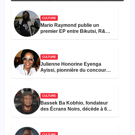
CULTURE
Mario Raymond publie un
premier EP entre Bikutsi, R&B
et pop française
CULTURE
Julienne Honorine Eyenga
Ayissi, pionnière du concours
Miss Cameroun, est décédée
CULTURE
Bassek Ba Kobhio, fondateur
des Écrans Noirs, décède à 69
ans
CULTURE