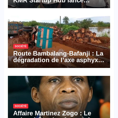
KMR Startup Hub lance
Pyramid Browser et Pyramid
Mail, deux solutions
numériques made in
Cameroon
SOCIÉTÉ
Route Bambalang-Bafanji : La
dégradation de l’axe asphyxie
les activités économiques
SOCIÉTÉ
Affaire Martinez Zogo : Le