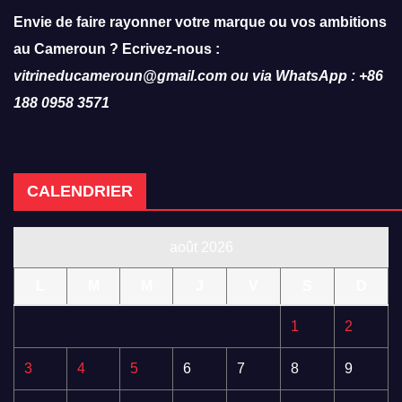
Envie de faire rayonner votre marque ou vos ambitions
au Cameroun ? Ecrivez-nous :
vitrineducameroun@gmail.com ou via WhatsApp : +86
188 0958 3571
CALENDRIER
août 2026
L
M
M
J
V
S
D
1
2
3
4
5
6
7
8
9