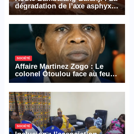
dégradation de l’axe asphyxie
les activités économiques
SOCIÉTÉ
Affaire Martinez Zogo : Le
colonel Otoulou face au feu
croisé des avocats de la
défense
SOCIÉTÉ