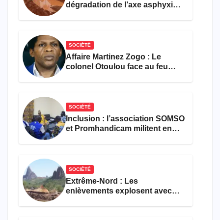
dégradation de l’axe asphyxie
les activités économiques
SOCIÉTÉ
Affaire Martinez Zogo : Le
colonel Otoulou face au feu
croisé des avocats de la
défense
SOCIÉTÉ
Inclusion : l’association SOMSO
et Promhandicam militent en
faveur d’une réforme des
formations en hôtellerie-
restauration
SOCIÉTÉ
Extrême-Nord : Les
enlèvements explosent avec
308 victimes en trois mois