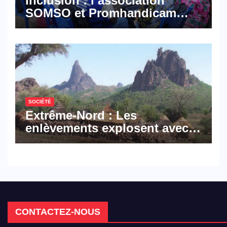
Inclusion : l’association
SOMSO et Promhandicam
militent en faveur d’une
réforme des formations en
hôtellerie-restauration
SOCIÉTÉ
Extrême-Nord : Les
enlèvements explosent avec
308 victimes en trois mois
CONTACTEZ-NOUS