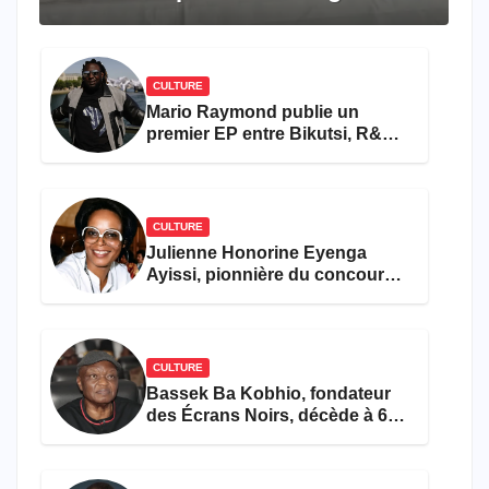
travers le rêve américain
CULTURE
Mario Raymond publie un
premier EP entre Bikutsi, R&B
et pop française
CULTURE
Julienne Honorine Eyenga
Ayissi, pionnière du concours
Miss Cameroun, est décédée
CULTURE
Bassek Ba Kobhio, fondateur
des Écrans Noirs, décède à 69
ans