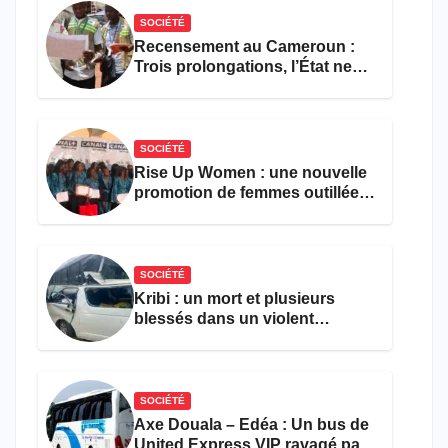
SOCIÉTÉ
Recensement au Cameroun :
Trois prolongations, l’État ne
parvient toujours pas à achever
le comptage de la population
SOCIÉTÉ
Rise Up Women : une nouvelle
promotion de femmes outillées
pour l’emploi et
l’entrepreneuriat
SOCIÉTÉ
Kribi : un mort et plusieurs
blessés dans un violent
accident près du port
SOCIÉTÉ
Axe Douala – Edéa : Un bus de
United Express VIP ravagé par