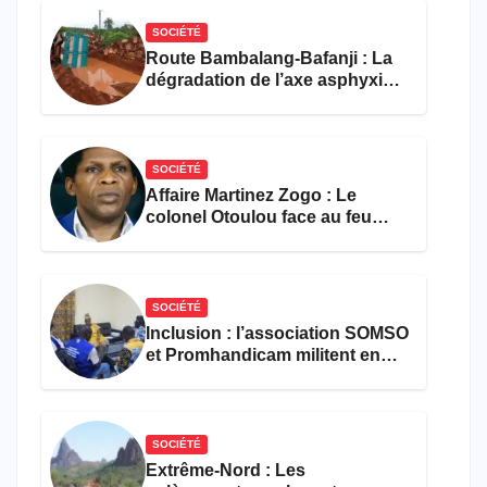
SOCIÉTÉ
Route Bambalang-Bafanji : La
dégradation de l’axe asphyxie
les activités économiques
SOCIÉTÉ
Affaire Martinez Zogo : Le
colonel Otoulou face au feu
croisé des avocats de la
défense
SOCIÉTÉ
Inclusion : l’association SOMSO
et Promhandicam militent en
faveur d’une réforme des
formations en hôtellerie-
restauration
SOCIÉTÉ
Extrême-Nord : Les