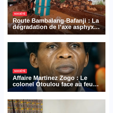
SOCIÉTÉ
Route Bambalang-Bafanji : La
dégradation de l’axe asphyxie
les activités économiques
SOCIÉTÉ
Affaire Martinez Zogo : Le
colonel Otoulou face au feu
croisé des avocats de la
défense