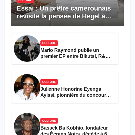
CULTURE
Essai : Un prêtre camerounais
revisite la pensée de Hegel à
travers le rêve américain
CULTURE
Mario Raymond publie un
premier EP entre Bikutsi, R&B
et pop française
CULTURE
Julienne Honorine Eyenga
Ayissi, pionnière du concours
Miss Cameroun, est décédée
CULTURE
Bassek Ba Kobhio, fondateur
des Écrans Noirs, décède à 69