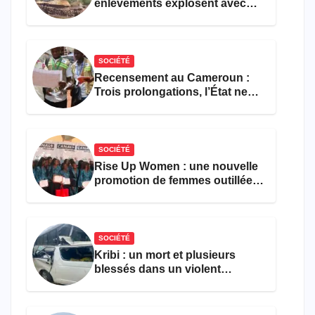
enlèvements explosent avec
308 victimes en trois mois
SOCIÉTÉ
Recensement au Cameroun :
Trois prolongations, l’État ne
parvient toujours pas à achever
le comptage de la population
SOCIÉTÉ
Rise Up Women : une nouvelle
promotion de femmes outillées
pour l’emploi et
l’entrepreneuriat
SOCIÉTÉ
Kribi : un mort et plusieurs
blessés dans un violent
accident près du port