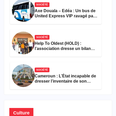
SOCIÉTÉ
Axe Douala – Edéa : Un bus de
United Express VIP ravagé par
les flammes à Missole
SOCIÉTÉ
Help To Oldest (HOLD) :
l’association dresse un bilan
encourageant au premier
semestre de 2026
SOCIÉTÉ
Cameroun : L’État incapable de
dresser l’inventaire de son
propre patrimoine
Culture