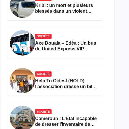
Kribi : un mort et plusieurs
blessés dans un violent
accident près du port
SOCIÉTÉ
Axe Douala – Edéa : Un bus
de United Express VIP
ravagé par les flammes à
Missole
SOCIÉTÉ
Help To Oldest (HOLD) :
l’association dresse un bilan
encourageant au premier
semestre de 2026
SOCIÉTÉ
Cameroun : L’État incapable
de dresser l’inventaire de