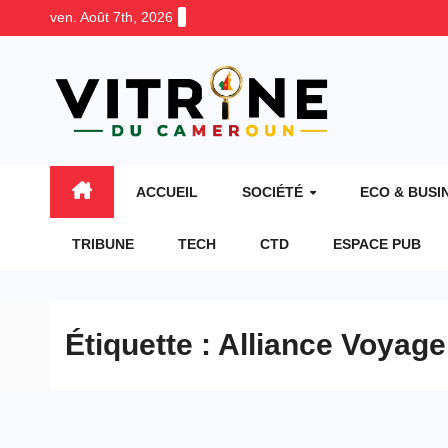
Skip
ven. Août 7th, 2026
to
content
ACCUEIL
SOCIÉTÉ
ECO & BUSI
TRIBUNE
TECH
CTD
ESPACE PUB
Étiquette :
Alliance Voyage