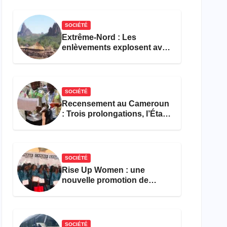
réforme des formations en
hôtellerie-restauration
SOCIÉTÉ
Extrême-Nord : Les
enlèvements explosent avec
308 victimes en trois mois
SOCIÉTÉ
Recensement au Cameroun
: Trois prolongations, l’État
ne parvient toujours pas à
achever le comptage de la
population
SOCIÉTÉ
Rise Up Women : une
nouvelle promotion de
femmes outillées pour
l’emploi et l’entrepreneuriat
SOCIÉTÉ