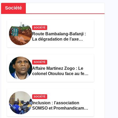
Société
SOCIÉTÉ
Route Bambalang-Bafanji :
La dégradation de l’axe
asphyxie les activités
économiques
SOCIÉTÉ
Affaire Martinez Zogo : Le
colonel Otoulou face au feu
croisé des avocats de la
défense
SOCIÉTÉ
Inclusion : l’association
SOMSO et Promhandicam
militent en faveur d’une