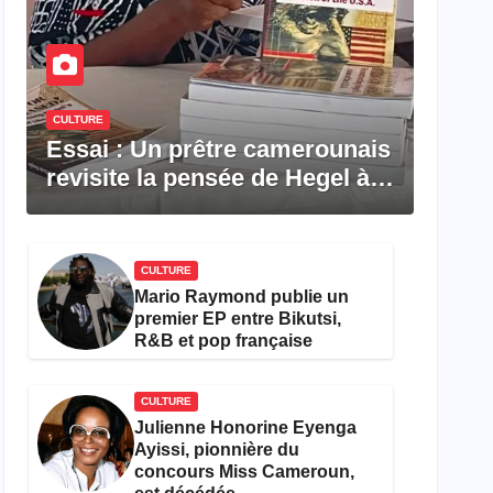
CULTURE
Essai : Un prêtre camerounais
revisite la pensée de Hegel à
travers le rêve américain
CULTURE
Mario Raymond publie un
premier EP entre Bikutsi,
R&B et pop française
CULTURE
Julienne Honorine Eyenga
Ayissi, pionnière du
concours Miss Cameroun,