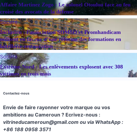
Affaire Martinez Zogo : Le colonel Otoulou face au feu
croisé des avocats de la défense
Société
Inclusion : l’association SOMSO et Promhandicam
militent en faveur d’une réforme des formations en
hôtellerie-restauration
Société
Extrême-Nord : Les enlèvements explosent avec 308
victimes en trois mois
Contactez-nous
Envie de faire rayonner votre marque ou vos
ambitions au Cameroun ? Ecrivez-nous :
vitrineducameroun@gmail.com ou via WhatsApp :
+86 188 0958 3571