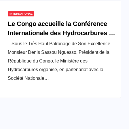
INTERNATIONAL
Le Congo accueille la Conférence
Internationale des Hydrocarbures :
Une opportunité stratégique pour
– Sous le Très Haut Patronage de Son Excellence
l’avenir énergétique de l’Afrique
Monsieur Denis Sassou Nguesso, Président de la
République du Congo, le Ministère des
Hydrocarbures organise, en partenariat avec la
Société Nationale…