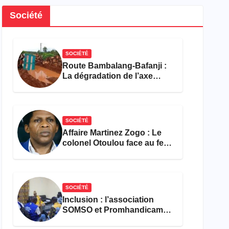
Société
SOCIÉTÉ
Route Bambalang-Bafanji :
La dégradation de l’axe
asphyxie les activités
économiques
SOCIÉTÉ
Affaire Martinez Zogo : Le
colonel Otoulou face au feu
croisé des avocats de la
défense
SOCIÉTÉ
Inclusion : l’association
SOMSO et Promhandicam
militent en faveur d’une