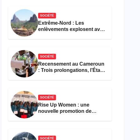
réforme des formations en
hôtellerie-restauration
SOCIÉTÉ
Extrême-Nord : Les
enlèvements explosent avec
308 victimes en trois mois
SOCIÉTÉ
Recensement au Cameroun
: Trois prolongations, l’État
ne parvient toujours pas à
achever le comptage de la
population
SOCIÉTÉ
Rise Up Women : une
nouvelle promotion de
femmes outillées pour
l’emploi et l’entrepreneuriat
SOCIÉTÉ