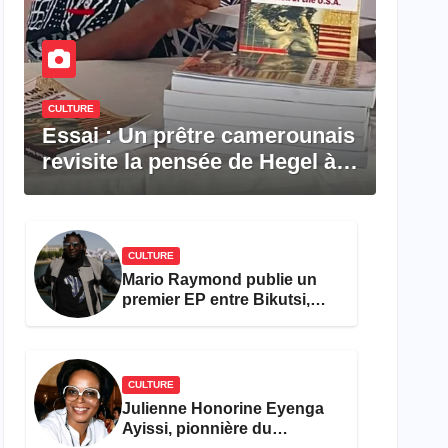
CULTURE
Essai : Un prêtre camerounais
revisite la pensée de Hegel à
travers le rêve américain
CULTURE
Mario Raymond publie un
premier EP entre Bikutsi,
R&B et pop française
CULTURE
Julienne Honorine Eyenga
Ayissi, pionnière du