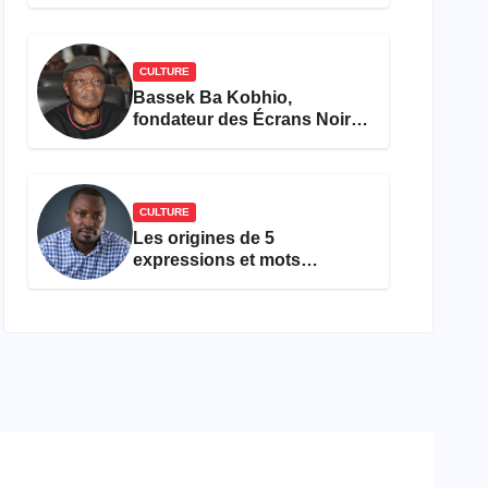
concours Miss Cameroun,
est décédée
CULTURE
Bassek Ba Kobhio,
fondateur des Écrans Noirs,
décède à 69 ans
CULTURE
Les origines de 5
expressions et mots
camfranglais à connaître en
2026