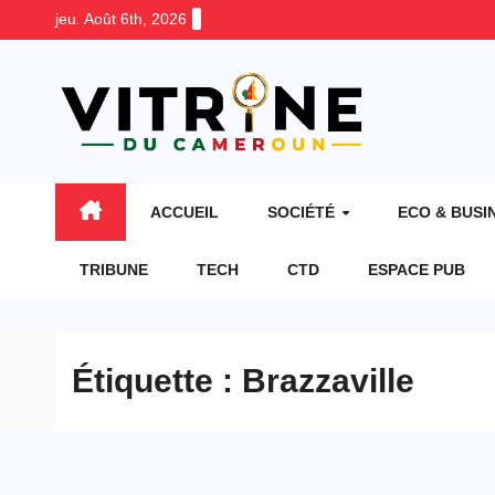
Skip
jeu. Août 6th, 2026
to
content
ACCUEIL
SOCIÉTÉ
ECO & BUSI
TRIBUNE
TECH
CTD
ESPACE PUB
Étiquette :
Brazzaville