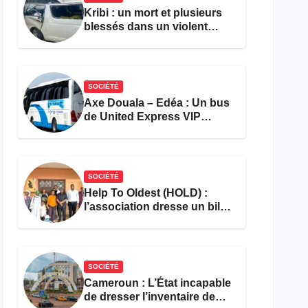
Kribi : un mort et plusieurs
blessés dans un violent
accident près du port
SOCIÉTÉ
Axe Douala – Edéa : Un bus
de United Express VIP
ravagé par les flammes à
Missole
SOCIÉTÉ
Help To Oldest (HOLD) :
l’association dresse un bilan
encourageant au premier
semestre de 2026
SOCIÉTÉ
Cameroun : L’État incapable
de dresser l’inventaire de