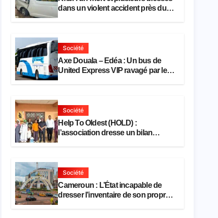
dans un violent accident près du
port
Société
Axe Douala – Edéa : Un bus de
United Express VIP ravagé par les
flammes à Missole
Société
Help To Oldest (HOLD) :
l’association dresse un bilan
encourageant au premier semestre
de 2026
Société
Cameroun : L’État incapable de
dresser l’inventaire de son propre
patrimoine