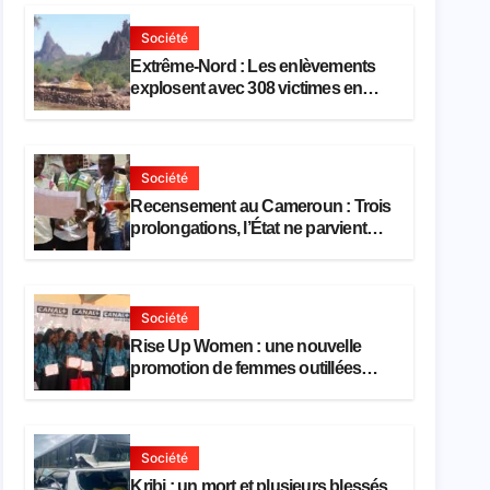
Société
Extrême-Nord : Les enlèvements
explosent avec 308 victimes en
trois mois
Société
Recensement au Cameroun : Trois
prolongations, l’État ne parvient
toujours pas à achever le
comptage de la population
Société
Rise Up Women : une nouvelle
promotion de femmes outillées
pour l’emploi et l’entrepreneuriat
Société
Kribi : un mort et plusieurs blessés