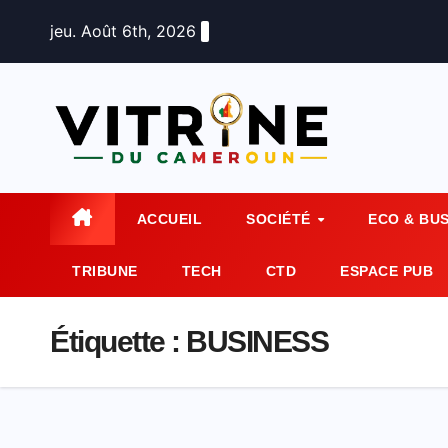
Skip
jeu. Août 6th, 2026
to
content
ACCUEIL
SOCIÉTÉ
ECO & BU
TRIBUNE
TECH
CTD
ESPACE PUB
Étiquette :
BUSINESS