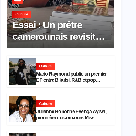
Culture
Essai : Un prêtre
camerounais revisite
la pensée de Hegel à
travers le rêve
Culture
américain
Mario Raymond publie un premier
EP entre Bikutsi, R&B et pop
française
Culture
Julienne Honorine Eyenga Ayissi,
pionnière du concours Miss
Cameroun, est décédée