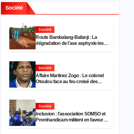
Société
Société
Route Bambalang-Bafanji : La
dégradation de l’axe asphyxie les
activités économiques
Société
Affaire Martinez Zogo : Le colonel
Otoulou face au feu croisé des
avocats de la défense
Société
Inclusion : l’association SOMSO et
Promhandicam militent en faveur
d’une réforme des formations en
hôtellerie-restauration