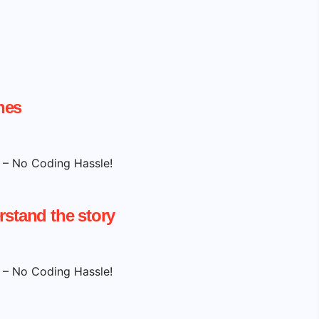
nes
t – No Coding Hassle!
rstand the story
t – No Coding Hassle!