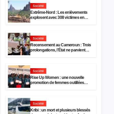
Société
Extrême-Nord : Les enlèvements
explosent avec 308 victimes en
trois mois
Société
Recensement au Cameroun : Trois
prolongations, l’État ne parvient
toujours pas à achever le
comptage de la population
Société
Rise Up Women : une nouvelle
promotion de femmes outillées
pour l’emploi et l’entrepreneuriat
Société
Kribi : un mort et plusieurs blessés