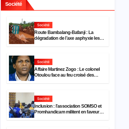
Société
Société
Route Bambalang-Bafanji : La
dégradation de l’axe asphyxie les
activités économiques
Société
Affaire Martinez Zogo : Le colonel
Otoulou face au feu croisé des
avocats de la défense
Société
Inclusion : l’association SOMSO et
Promhandicam militent en faveur
d’une réforme des formations en
hôtellerie-restauration