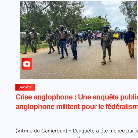
Société
Crise anglophone : Une enquête publi
anglophone militent pour le fédéralis
(Vitrine du Cameroun] – L’enquête a été menée par l