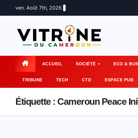
Skip
ven. Août 7th, 2026
to
content
ACCUEIL
SOCIÉTÉ
ECO & BU
TRIBUNE
TECH
CTD
ESPACE PUB
Étiquette :
Cameroun Peace Init