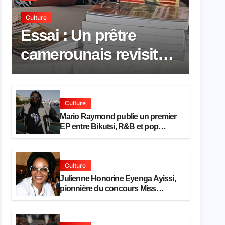
Culture
Essai : Un prêtre
camerounais revisite
la pensée de Hegel à
travers le rêve
Culture
américain
Mario Raymond publie un premier
EP entre Bikutsi, R&B et pop
française
Culture
Julienne Honorine Eyenga Ayissi,
pionnière du concours Miss
Cameroun, est décédée