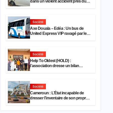
dans un violent accident près du
port
Société
Axe Douala – Edéa : Un bus de
United Express VIP ravagé par les
flammes à Missole
Société
Help To Oldest (HOLD) :
l’association dresse un bilan
encourageant au premier semestre
de 2026
Société
Cameroun : L’État incapable de
dresser l’inventaire de son propre
patrimoine