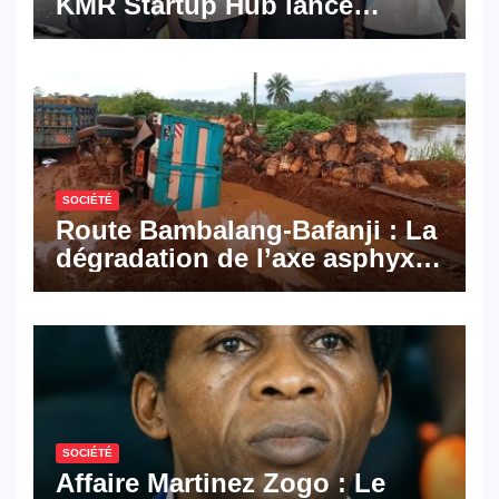
KMR Startup Hub lance
Pyramid Browser et Pyramid
Mail, deux solutions
numériques made in
Cameroon
SOCIÉTÉ
Route Bambalang-Bafanji : La
dégradation de l’axe asphyxie
les activités économiques
SOCIÉTÉ
Affaire Martinez Zogo : Le