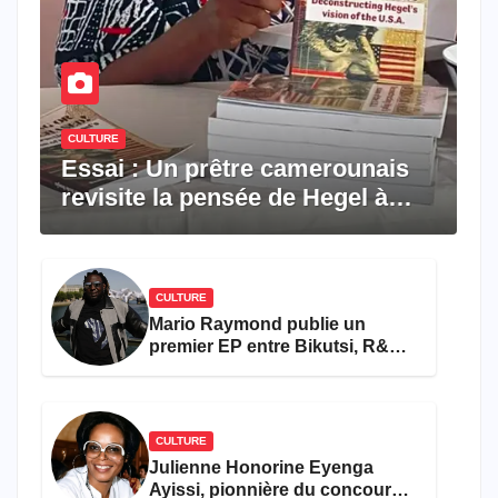
CULTURE
Essai : Un prêtre camerounais
revisite la pensée de Hegel à
travers le rêve américain
CULTURE
Mario Raymond publie un
premier EP entre Bikutsi, R&B
et pop française
CULTURE
Julienne Honorine Eyenga
Ayissi, pionnière du concours