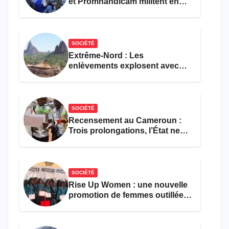
et Promhandicam militent en
faveur d’une réforme des
formations en hôtellerie-
restauration
SOCIÉTÉ
Extrême-Nord : Les
enlèvements explosent avec
308 victimes en trois mois
SOCIÉTÉ
Recensement au Cameroun :
Trois prolongations, l’État ne
parvient toujours pas à achever
le comptage de la population
SOCIÉTÉ
Rise Up Women : une nouvelle
promotion de femmes outillées
pour l’emploi et
l’entrepreneuriat