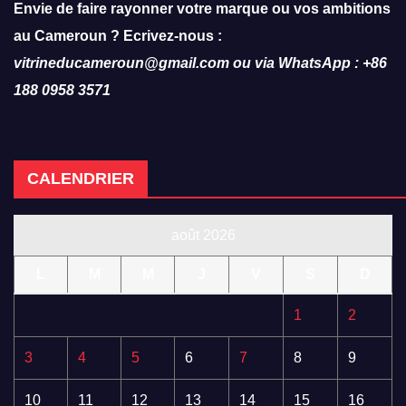
Envie de faire rayonner votre marque ou vos ambitions
au Cameroun ? Ecrivez-nous :
vitrineducameroun@gmail.com ou via WhatsApp : +86
188 0958 3571
CALENDRIER
août 2026
L
M
M
J
V
S
D
1
2
3
4
5
6
7
8
9
10
11
12
13
14
15
16