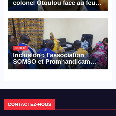
colonel Otoulou face au feu
croisé des avocats de la
défense
SOCIÉTÉ
Inclusion : l’association
SOMSO et Promhandicam
militent en faveur d’une
réforme des formations en
hôtellerie-restauration
CONTACTEZ-NOUS