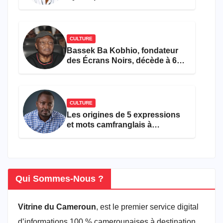
Miss Cameroun, est décédée
CULTURE
Bassek Ba Kobhio, fondateur
des Écrans Noirs, décède à 69
ans
CULTURE
Les origines de 5 expressions
et mots camfranglais à
connaître en 2026
Qui Sommes-Nous ?
Vitrine du Cameroun
, est le premier service digital
d’informations 100 % camerounaises à destination