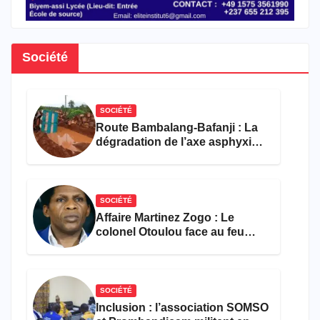
Société
SOCIÉTÉ
Route Bambalang-Bafanji : La
dégradation de l’axe asphyxie
les activités économiques
SOCIÉTÉ
Affaire Martinez Zogo : Le
colonel Otoulou face au feu
croisé des avocats de la
défense
SOCIÉTÉ
Inclusion : l’association SOMSO