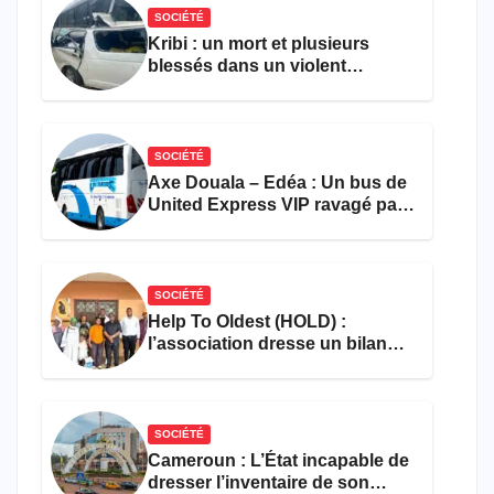
SOCIÉTÉ
Kribi : un mort et plusieurs
blessés dans un violent
accident près du port
SOCIÉTÉ
Axe Douala – Edéa : Un bus de
United Express VIP ravagé par
les flammes à Missole
SOCIÉTÉ
Help To Oldest (HOLD) :
l’association dresse un bilan
encourageant au premier
semestre de 2026
SOCIÉTÉ
Cameroun : L’État incapable de
dresser l’inventaire de son