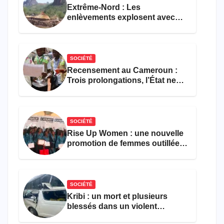
Extrême-Nord : Les
enlèvements explosent avec
308 victimes en trois mois
SOCIÉTÉ
Recensement au Cameroun :
Trois prolongations, l’État ne
parvient toujours pas à achever
le comptage de la population
SOCIÉTÉ
Rise Up Women : une nouvelle
promotion de femmes outillées
pour l’emploi et
l’entrepreneuriat
SOCIÉTÉ
Kribi : un mort et plusieurs
blessés dans un violent
accident près du port