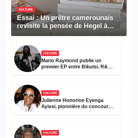
CULTURE
Essai : Un prêtre camerounais
revisite la pensée de Hegel à
travers le rêve américain
CULTURE
Mario Raymond publie un
premier EP entre Bikutsi, R&B
et pop française
CULTURE
Julienne Honorine Eyenga
Ayissi, pionnière du concours
Miss Cameroun, est décédée
CULTURE