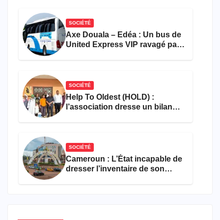
SOCIÉTÉ
Axe Douala – Edéa : Un bus de
United Express VIP ravagé par
les flammes à Missole
SOCIÉTÉ
Help To Oldest (HOLD) :
l’association dresse un bilan
encourageant au premier
semestre de 2026
SOCIÉTÉ
Cameroun : L’État incapable de
dresser l’inventaire de son
propre patrimoine