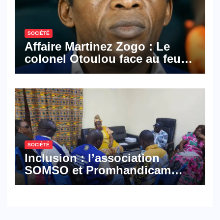
SOCIÉTÉ
Affaire Martinez Zogo : Le
colonel Otoulou face au feu
croisé des avocats de la
défense
SOCIÉTÉ
Inclusion : l’association
SOMSO et Promhandicam
militent en faveur d’une
réforme des formations en
hôtellerie-restauration