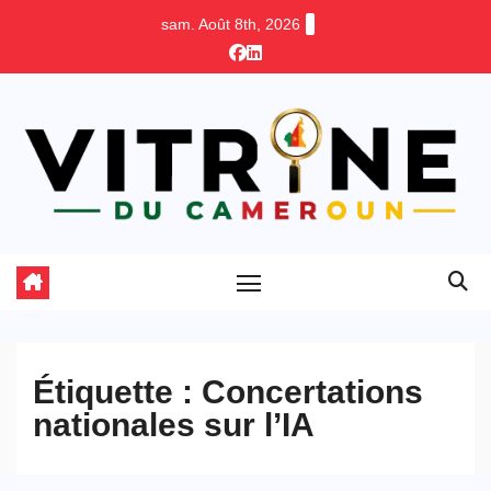
Skip
sam. Août 8th, 2026
to
content
Étiquette :
Concertations
nationales sur l’IA