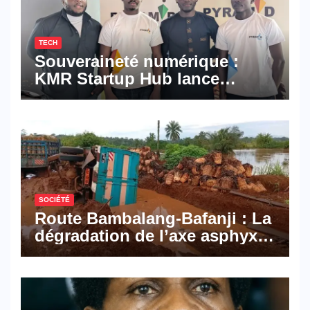
TECH
Souveraineté numérique :
KMR Startup Hub lance
Pyramid Browser et Pyramid
Mail, deux solutions
numériques made in
Cameroon
SOCIÉTÉ
Route Bambalang-Bafanji : La
dégradation de l’axe asphyxie
les activités économiques