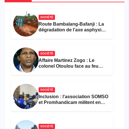
SOCIÉTÉ
Route Bambalang-Bafanji : La
dégradation de l’axe asphyxie
les activités économiques
SOCIÉTÉ
Affaire Martinez Zogo : Le
colonel Otoulou face au feu
croisé des avocats de la
défense
SOCIÉTÉ
Inclusion : l’association SOMSO
et Promhandicam militent en
faveur d’une réforme des
formations en hôtellerie-
restauration
SOCIÉTÉ