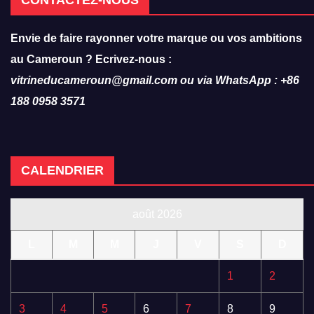
CONTACTEZ-NOUS
Envie de faire rayonner votre marque ou vos ambitions
au Cameroun ? Ecrivez-nous :
vitrineducameroun@gmail.com ou via WhatsApp : +86
188 0958 3571
CALENDRIER
août 2026
L
M
M
J
V
S
D
1
2
3
4
5
6
7
8
9