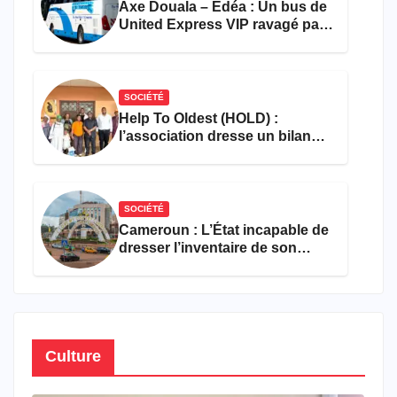
Axe Douala – Edéa : Un bus de
United Express VIP ravagé par
les flammes à Missole
SOCIÉTÉ
Help To Oldest (HOLD) :
l’association dresse un bilan
encourageant au premier
semestre de 2026
SOCIÉTÉ
Cameroun : L’État incapable de
dresser l’inventaire de son
propre patrimoine
Culture