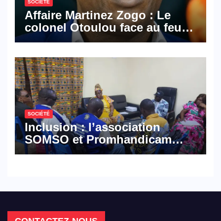
SOCIÉTÉ
Affaire Martinez Zogo : Le
colonel Otoulou face au feu
croisé des avocats de la
défense
SOCIÉTÉ
Inclusion : l’association
SOMSO et Promhandicam
militent en faveur d’une
réforme des formations en
hôtellerie-restauration