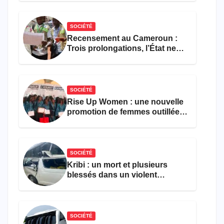
SOCIÉTÉ
Recensement au Cameroun :
Trois prolongations, l’État ne
parvient toujours pas à achever
le comptage de la population
SOCIÉTÉ
Rise Up Women : une nouvelle
promotion de femmes outillées
pour l’emploi et
l’entrepreneuriat
SOCIÉTÉ
Kribi : un mort et plusieurs
blessés dans un violent
accident près du port
SOCIÉTÉ