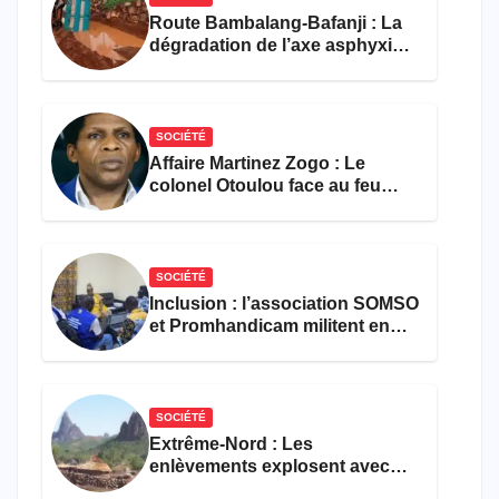
Route Bambalang-Bafanji : La
dégradation de l’axe asphyxie
les activités économiques
SOCIÉTÉ
Affaire Martinez Zogo : Le
colonel Otoulou face au feu
croisé des avocats de la
défense
SOCIÉTÉ
Inclusion : l’association SOMSO
et Promhandicam militent en
faveur d’une réforme des
formations en hôtellerie-
restauration
SOCIÉTÉ
Extrême-Nord : Les
enlèvements explosent avec
308 victimes en trois mois