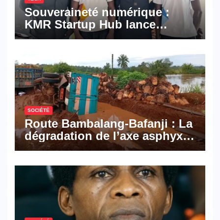
Souveraineté numérique :
KMR Startup Hub lance
Pyramid Browser et Pyramid
Mail, deux solutions
numériques made in
Cameroon
SOCIÉTÉ
Route Bambalang-Bafanji : La
dégradation de l’axe asphyxie
les activités économiques