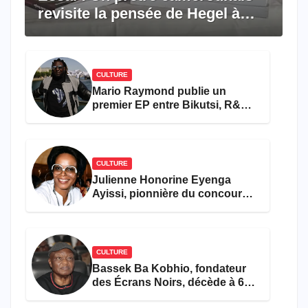
revisite la pensée de Hegel à
travers le rêve américain
CULTURE
Mario Raymond publie un
premier EP entre Bikutsi, R&B
et pop française
CULTURE
Julienne Honorine Eyenga
Ayissi, pionnière du concours
Miss Cameroun, est décédée
CULTURE
Bassek Ba Kobhio, fondateur
des Écrans Noirs, décède à 69
ans