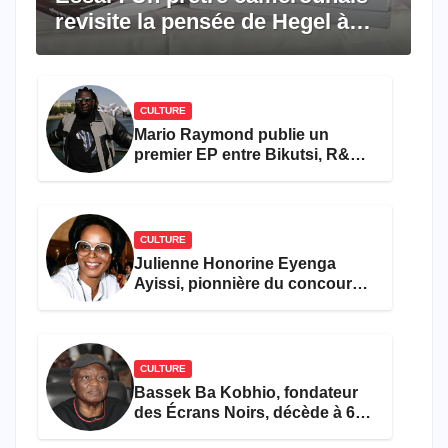
revisite la pensée de Hegel à
travers le rêve américain
CULTURE
Mario Raymond publie un
premier EP entre Bikutsi, R&B
et pop française
CULTURE
Julienne Honorine Eyenga
Ayissi, pionnière du concours
Miss Cameroun, est décédée
CULTURE
Bassek Ba Kobhio, fondateur
des Écrans Noirs, décède à 69
ans