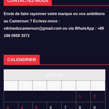
CONTACTEZ-NOUS
Envie de faire rayonner votre marque ou vos ambitions
au Cameroun ? Ecrivez-nous :
vitrineducameroun@gmail.com ou via WhatsApp : +86
188 0958 3571
CALENDRIER
août 2026
L
M
M
J
V
S
D
1
2
3
4
5
6
7
8
9