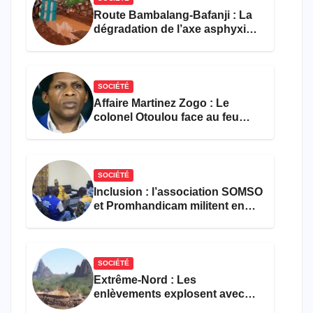
Route Bambalang-Bafanji : La
dégradation de l’axe asphyxie
les activités économiques
SOCIÉTÉ
Affaire Martinez Zogo : Le
colonel Otoulou face au feu
croisé des avocats de la
défense
SOCIÉTÉ
Inclusion : l’association SOMSO
et Promhandicam militent en
faveur d’une réforme des
formations en hôtellerie-
restauration
SOCIÉTÉ
Extrême-Nord : Les
enlèvements explosent avec
308 victimes en trois mois