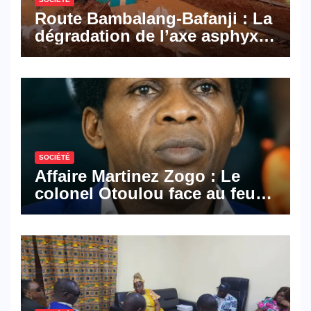
Route Bambalang-Bafanji : La
dégradation de l’axe asphyxie
les activités économiques
SOCIÉTÉ
Affaire Martinez Zogo : Le
colonel Otoulou face au feu
croisé des avocats de la
défense