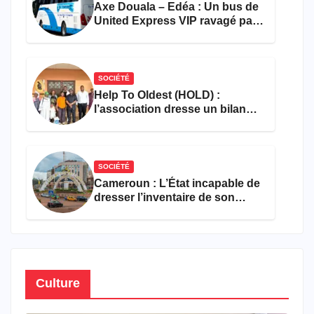
Axe Douala – Edéa : Un bus de
United Express VIP ravagé par
les flammes à Missole
SOCIÉTÉ
Help To Oldest (HOLD) :
l’association dresse un bilan
encourageant au premier
semestre de 2026
SOCIÉTÉ
Cameroun : L’État incapable de
dresser l’inventaire de son
propre patrimoine
Culture