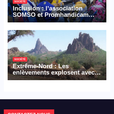
SOCIÉTÉ
Inclusion : l’association
SOMSO et Promhandicam
militent en faveur d’une
réforme des formations en
hôtellerie-restauration
SOCIÉTÉ
Extrême-Nord : Les
enlèvements explosent avec
308 victimes en trois mois