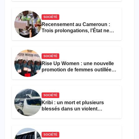
SOCIÉTÉ
Recensement au Cameroun :
Trois prolongations, l’État ne
parvient toujours pas à achever
le comptage de la population
SOCIÉTÉ
Rise Up Women : une nouvelle
promotion de femmes outillées
pour l’emploi et
l’entrepreneuriat
SOCIÉTÉ
Kribi : un mort et plusieurs
blessés dans un violent
accident près du port
SOCIÉTÉ