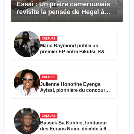
Essai : Un prêtre camerounais
revisite la pensée de Hegel à
travers le rêve américain
CULTURE
Mario Raymond publie un
premier EP entre Bikutsi, R&B
et pop française
CULTURE
Julienne Honorine Eyenga
Ayissi, pionnière du concours
Miss Cameroun, est décédée
CULTURE
Bassek Ba Kobhio, fondateur
des Écrans Noirs, décède à 69