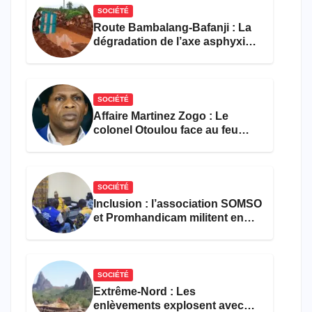
SOCIÉTÉ
Route Bambalang-Bafanji : La
dégradation de l’axe asphyxie
les activités économiques
SOCIÉTÉ
Affaire Martinez Zogo : Le
colonel Otoulou face au feu
croisé des avocats de la
défense
SOCIÉTÉ
Inclusion : l’association SOMSO
et Promhandicam militent en
faveur d’une réforme des
formations en hôtellerie-
restauration
SOCIÉTÉ
Extrême-Nord : Les
enlèvements explosent avec