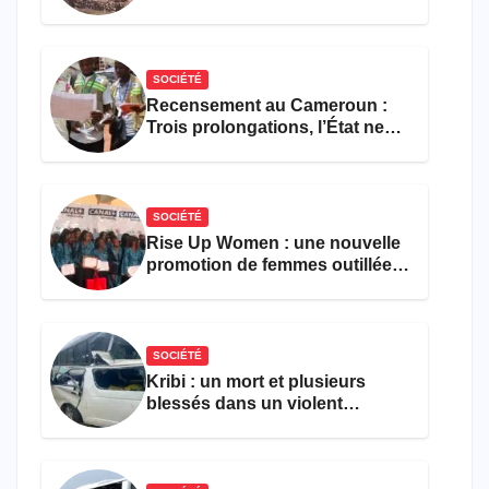
308 victimes en trois mois
SOCIÉTÉ
Recensement au Cameroun :
Trois prolongations, l’État ne
parvient toujours pas à achever
le comptage de la population
SOCIÉTÉ
Rise Up Women : une nouvelle
promotion de femmes outillées
pour l’emploi et
l’entrepreneuriat
SOCIÉTÉ
Kribi : un mort et plusieurs
blessés dans un violent
accident près du port