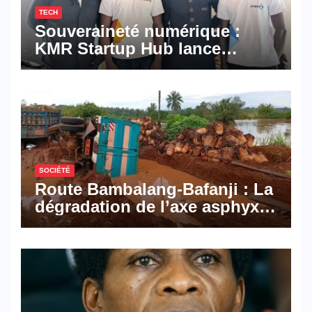
TECH
Souveraineté numérique :
KMR Startup Hub lance
Pyramid Browser et Pyramid
Mail, deux solutions
numériques made in
Cameroon
SOCIÉTÉ
Route Bambalang-Bafanji : La
dégradation de l’axe asphyxie
les activités économiques