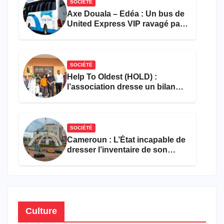
SOCIÉTÉ
Axe Douala – Edéa : Un bus de
United Express VIP ravagé par
les flammes à Missole
SOCIÉTÉ
Help To Oldest (HOLD) :
l’association dresse un bilan
encourageant au premier
semestre de 2026
SOCIÉTÉ
Cameroun : L’État incapable de
dresser l’inventaire de son
propre patrimoine
Culture