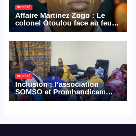
SOCIÉTÉ
Affaire Martinez Zogo : Le
colonel Otoulou face au feu
croisé des avocats de la
défense
SOCIÉTÉ
Inclusion : l’association
SOMSO et Promhandicam
militent en faveur d’une
réforme des formations en
hôtellerie-restauration