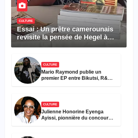
CULTURE
Essai : Un prêtre camerounais
revisite la pensée de Hegel à
travers le rêve américain
CULTURE
Mario Raymond publie un
premier EP entre Bikutsi, R&B
et pop française
CULTURE
Julienne Honorine Eyenga
Ayissi, pionnière du concours
Miss Cameroun, est décédée