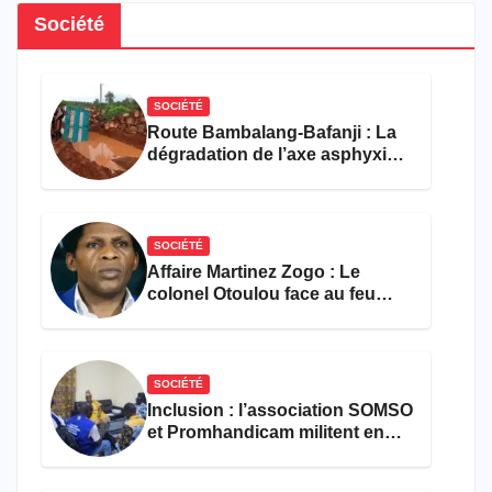
Société
SOCIÉTÉ
Route Bambalang-Bafanji : La
dégradation de l’axe asphyxie
les activités économiques
SOCIÉTÉ
Affaire Martinez Zogo : Le
colonel Otoulou face au feu
croisé des avocats de la
défense
SOCIÉTÉ
Inclusion : l’association SOMSO
et Promhandicam militent en
faveur d’une réforme des
formations en hôtellerie-