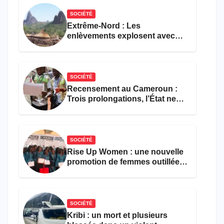
restauration
SOCIÉTÉ
Extrême-Nord : Les
enlèvements explosent avec
308 victimes en trois mois
SOCIÉTÉ
Recensement au Cameroun :
Trois prolongations, l’État ne
parvient toujours pas à achever
le comptage de la population
SOCIÉTÉ
Rise Up Women : une nouvelle
promotion de femmes outillées
pour l’emploi et
l’entrepreneuriat
SOCIÉTÉ
Kribi : un mort et plusieurs