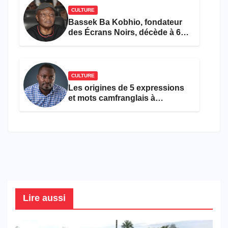
CULTURE
Bassek Ba Kobhio, fondateur
des Écrans Noirs, décède à 69
ans
CULTURE
Les origines de 5 expressions
et mots camfranglais à
connaître en 2026
Lire aussi