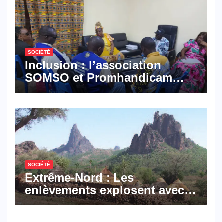
SOCIÉTÉ
Inclusion : l’association
SOMSO et Promhandicam
militent en faveur d’une
réforme des formations en
hôtellerie-restauration
SOCIÉTÉ
Extrême-Nord : Les
enlèvements explosent avec
308 victimes en trois mois