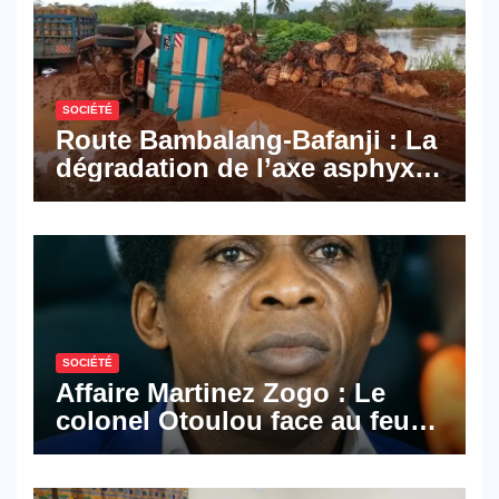
SOCIÉTÉ
Route Bambalang-Bafanji : La
dégradation de l’axe asphyxie
les activités économiques
SOCIÉTÉ
Affaire Martinez Zogo : Le
colonel Otoulou face au feu
croisé des avocats de la
défense