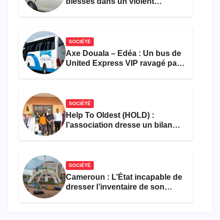
blessés dans un violent
accident près du port
SOCIÉTÉ
Axe Douala – Edéa : Un bus de
United Express VIP ravagé par
les flammes à Missole
SOCIÉTÉ
Help To Oldest (HOLD) :
l’association dresse un bilan
encourageant au premier
semestre de 2026
SOCIÉTÉ
Cameroun : L’État incapable de
dresser l’inventaire de son
propre patrimoine