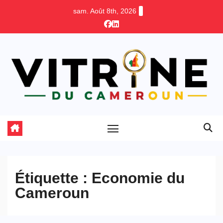
Skip
sam. Août 8th, 2026
to
content
Étiquette :
Economie du
Cameroun