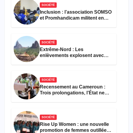
SOCIÉTÉ
Inclusion : l’association SOMSO
et Promhandicam militent en
faveur d’une réforme des
formations en hôtellerie-
restauration
SOCIÉTÉ
Extrême-Nord : Les
enlèvements explosent avec
308 victimes en trois mois
SOCIÉTÉ
Recensement au Cameroun :
Trois prolongations, l’État ne
parvient toujours pas à achever
le comptage de la population
SOCIÉTÉ
Rise Up Women : une nouvelle
promotion de femmes outillées