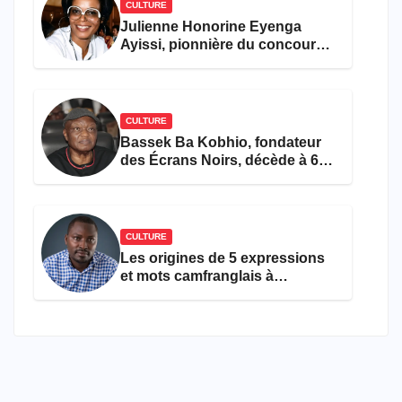
CULTURE
Julienne Honorine Eyenga
Ayissi, pionnière du concours
Miss Cameroun, est décédée
CULTURE
Bassek Ba Kobhio, fondateur
des Écrans Noirs, décède à 69
ans
CULTURE
Les origines de 5 expressions
et mots camfranglais à
connaître en 2026