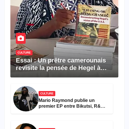
CULTURE
Essai : Un prêtre camerounais
revisite la pensée de Hegel à
travers le rêve américain
CULTURE
Mario Raymond publie un
premier EP entre Bikutsi, R&B
et pop française