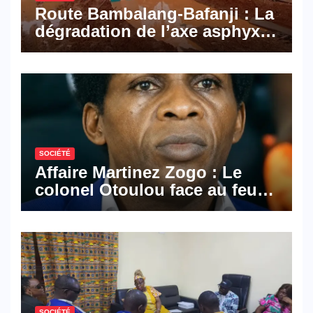
Route Bambalang-Bafanji : La
dégradation de l’axe asphyxie
les activités économiques
SOCIÉTÉ
Affaire Martinez Zogo : Le
colonel Otoulou face au feu
croisé des avocats de la
défense
SOCIÉTÉ