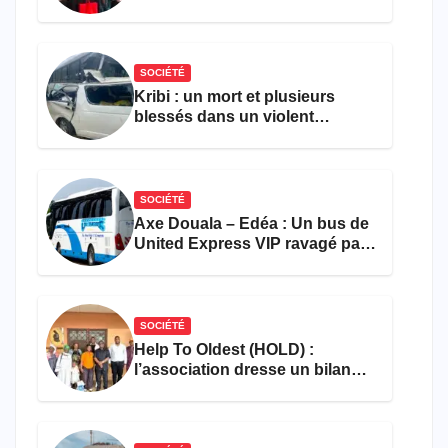
pour l’emploi et
l’entrepreneuriat
SOCIÉTÉ
Kribi : un mort et plusieurs
blessés dans un violent
accident près du port
SOCIÉTÉ
Axe Douala – Edéa : Un bus de
United Express VIP ravagé par
les flammes à Missole
SOCIÉTÉ
Help To Oldest (HOLD) :
l’association dresse un bilan
encourageant au premier
semestre de 2026