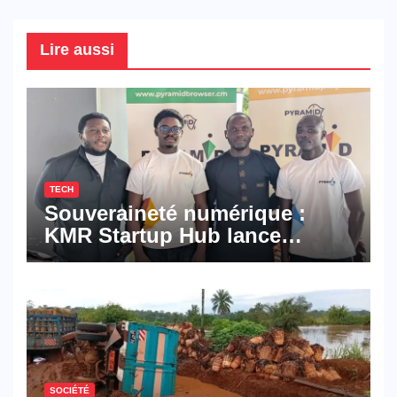
Lire aussi
TECH
Souveraineté numérique :
KMR Startup Hub lance
Pyramid Browser et Pyramid
Mail, deux solutions
numériques made in
Cameroon
SOCIÉTÉ