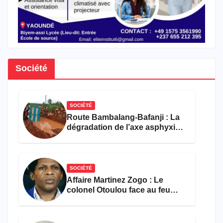
Société
SOCIÉTÉ
Route Bambalang-Bafanji : La
dégradation de l’axe asphyxie
les activités économiques
SOCIÉTÉ
Affaire Martinez Zogo : Le
colonel Otoulou face au feu
croisé des avocats de la
défense