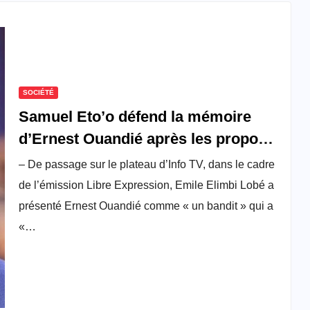
SOCIÉTÉ
Samuel Eto’o défend la mémoire
d’Ernest Ouandié après les propos
incendiaires d’Elimbi Lobé
– De passage sur le plateau d’Info TV, dans le cadre
de l’émission Libre Expression, Emile Elimbi Lobé a
présenté Ernest Ouandié comme « un bandit » qui a
«…