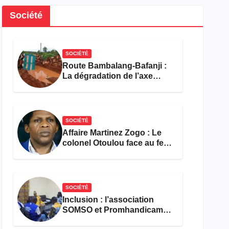
Société
SOCIÉTÉ
Route Bambalang-Bafanji :
La dégradation de l’axe
asphyxie les activités
économiques
SOCIÉTÉ
Affaire Martinez Zogo : Le
colonel Otoulou face au feu
croisé des avocats de la
défense
SOCIÉTÉ
Inclusion : l’association
SOMSO et Promhandicam
militent en faveur d’une