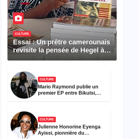
CULTURE
Essai : Un prêtre camerounais
revisite la pensée de Hegel à
travers le rêve américain
CULTURE
Mario Raymond publie un
premier EP entre Bikutsi,
R&B et pop française
CULTURE
Julienne Honorine Eyenga
Ayissi, pionnière du