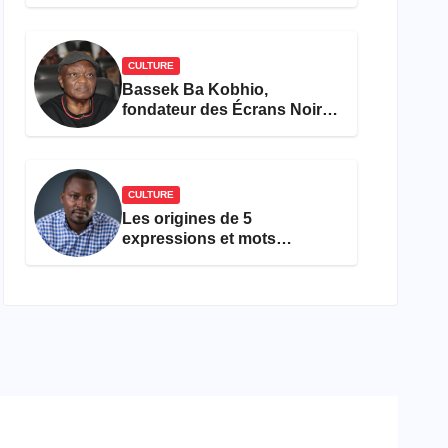
concours Miss Cameroun,
est décédée
CULTURE
Bassek Ba Kobhio,
fondateur des Écrans Noirs,
décède à 69 ans
CULTURE
Les origines de 5
expressions et mots
camfranglais à connaître en
2026