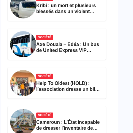
Kribi : un mort et plusieurs
blessés dans un violent
accident près du port
SOCIÉTÉ
Axe Douala – Edéa : Un bus
de United Express VIP
ravagé par les flammes à
Missole
SOCIÉTÉ
Help To Oldest (HOLD) :
l’association dresse un bilan
encourageant au premier
semestre de 2026
SOCIÉTÉ
Cameroun : L’État incapable
de dresser l’inventaire de