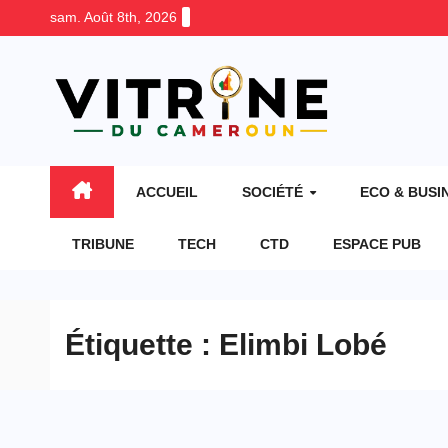
Skip
sam. Août 8th, 2026
to
content
ACCUEIL
SOCIÉTÉ
ECO & BUSI
TRIBUNE
TECH
CTD
ESPACE PUB
Étiquette :
Elimbi Lobé