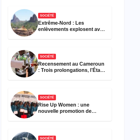
réforme des formations en
hôtellerie-restauration
SOCIÉTÉ
Extrême-Nord : Les
enlèvements explosent avec
308 victimes en trois mois
SOCIÉTÉ
Recensement au Cameroun
: Trois prolongations, l’État
ne parvient toujours pas à
achever le comptage de la
population
SOCIÉTÉ
Rise Up Women : une
nouvelle promotion de
femmes outillées pour
l’emploi et l’entrepreneuriat
SOCIÉTÉ