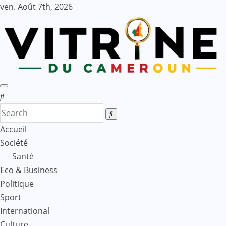
Skip
ven. Août 7th, 2026
to
content
Accueil
Société
Santé
Eco & Business
Politique
Sport
International
Culture