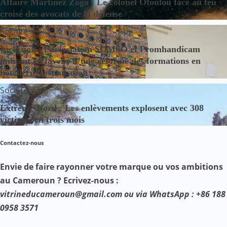
Affaire Martinez Zogo : Le colonel Otoulou face au feu
croisé des avocats de la défense
Société
Inclusion : l’association SOMSO et Promhandicam
militent en faveur d’une réforme des formations en
hôtellerie-restauration
Société
Extrême-Nord : Les enlèvements explosent avec 308
victimes en trois mois
Contactez-nous
Envie de faire rayonner votre marque ou vos ambitions
au Cameroun ? Ecrivez-nous :
vitrineducameroun@gmail.com ou via WhatsApp : +86 188
0958 3571