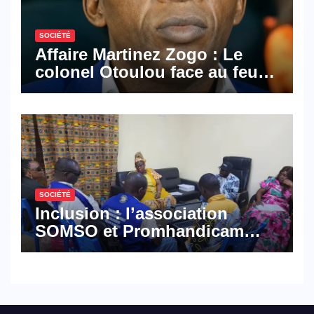
SOCIÉTÉ
Affaire Martinez Zogo : Le
colonel Otoulou face au feu
croisé des avocats de la
défense
SOCIÉTÉ
Inclusion : l’association
SOMSO et Promhandicam
militent en faveur d’une
réforme des formations en
hôtellerie-restauration