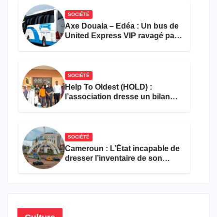
SOCIÉTÉ
Axe Douala – Edéa : Un bus de
United Express VIP ravagé par
les flammes à Missole
SOCIÉTÉ
Help To Oldest (HOLD) :
l’association dresse un bilan
encourageant au premier
semestre de 2026
SOCIÉTÉ
Cameroun : L’État incapable de
dresser l’inventaire de son
propre patrimoine