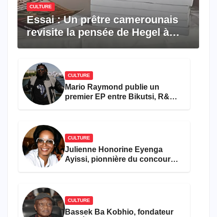
CULTURE
Essai : Un prêtre camerounais
revisite la pensée de Hegel à
travers le rêve américain
CULTURE
Mario Raymond publie un
premier EP entre Bikutsi, R&B
et pop française
CULTURE
Julienne Honorine Eyenga
Ayissi, pionnière du concours
Miss Cameroun, est décédée
CULTURE
Bassek Ba Kobhio, fondateur