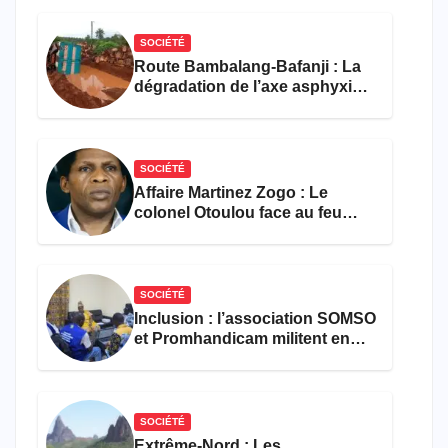
SOCIÉTÉ
Route Bambalang-Bafanji : La
dégradation de l’axe asphyxie
les activités économiques
SOCIÉTÉ
Affaire Martinez Zogo : Le
colonel Otoulou face au feu
croisé des avocats de la
défense
SOCIÉTÉ
Inclusion : l’association SOMSO
et Promhandicam militent en
faveur d’une réforme des
formations en hôtellerie-
restauration
SOCIÉTÉ
Extrême-Nord : Les