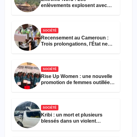
enlèvements explosent avec
308 victimes en trois mois
SOCIÉTÉ
Recensement au Cameroun :
Trois prolongations, l’État ne
parvient toujours pas à achever
le comptage de la population
SOCIÉTÉ
Rise Up Women : une nouvelle
promotion de femmes outillées
pour l’emploi et
l’entrepreneuriat
SOCIÉTÉ
Kribi : un mort et plusieurs
blessés dans un violent
accident près du port