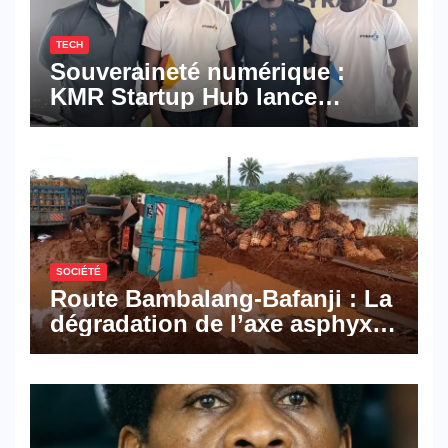
TECH
Souveraineté numérique :
KMR Startup Hub lance
Pyramid Browser et Pyramid
Mail, deux solutions
numériques made in
Cameroon
SOCIÉTÉ
Route Bambalang-Bafanji : La
dégradation de l’axe asphyxie
les activités économiques